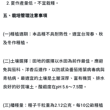
夏作產量低，不宜栽種。
五、栽培管理注意事項
(一)種植適期：本品種不具耐熱性，適宜台灣春、秋
及冬作種植。
(二)土壤選擇：田地的選擇以水田為前作最佳，應避
免與茄科、洋香瓜連作，以防感染番茄捲葉病毒病與
青枯病。最適宜的土壤是土層深厚、富有機質、排水
良好的砂質壤土，酸鹼度在pH 5.6～7.5間。
(三)播種量：種子千粒重為2.12公克，每10公畝種植