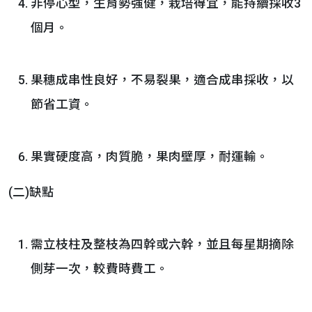
非停心型，生育勢強健，栽培得宜，能持續採收3
個月。
果穗成串性良好，不易裂果，適合成串採收，以
節省工資。
果實硬度高，肉質脆，果肉壁厚，耐運輸。
(二)缺點
需立枝柱及整枝為四幹或六幹，並且每星期摘除
側芽一次，較費時費工。