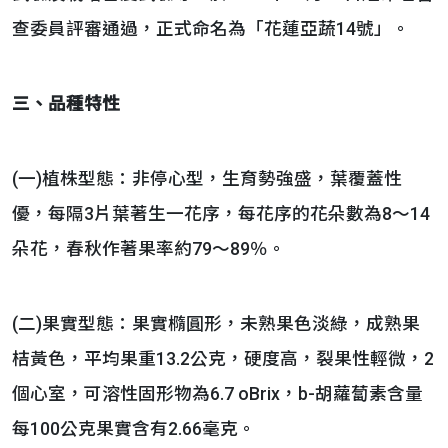
查委員評審通過，正式命名為「花蓮亞蔬14號」。
三、品種特性
(一)植株型態：非停心型，生育勢強盛，葉覆蓋性
優，每隔3片葉著生一花序，每花序的花朵數為8～14
朵花，春秋作著果率約79～89％。
(二)果實型態：果實橢圓形，未熟果色淡綠，成熟果
桔黃色，平均果重13.2公克，硬度高，裂果性輕微，2
個心室，可溶性固形物為6.7 oBrix，b-胡蘿蔔素含量
每100公克果實含有2.66毫克。