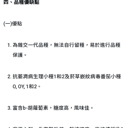
四、品種優缺點
(一)優點
為雜交一代品種，無法自行留種，易於進行品種
保護。
抗萎凋病生理小種1和2及菸草嵌紋病毒番茄小種
O, OY, 1和2。
富含b-胡蘿蔔素，糖度高，風味佳。