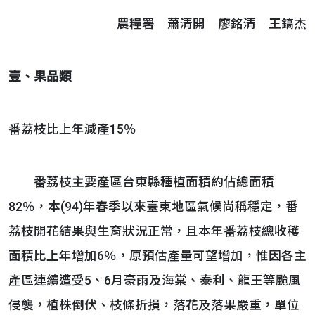
農糧署 蕭清開 廖銘清 王鎬杰
壹、果品類
番荔枝比上年減產15％
番荔枝主要產區台東縣種植面積約佔總面積
82％，本(94)年春季以來臺東地區氣候尚稱穩定，番
荔枝開花結果與生育狀況正常，且本年番荔枝總收穫
面積比上年增加6％，原預估產量可望增加，惟因各主
產區連續遭受5、6月豪雨及海棠、泰利、龍王等颱風
侵襲，植株倒伏、枝條折損，落花及落果嚴重，單位