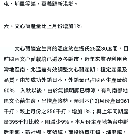
屯、埔里等鎮，嘉義縣新港鄉。
六、文心蘭產量比上月份增加1％
文心蘭適宜生育的溫度約在攝氏25至30度間，目
前國內文心蘭栽培已遍及各縣市。近年來業界利用台
灣地區南、北溫差有效調整文心蘭產期，穩定產量及
品質，由於成功外銷日本，外銷量已占國內生產量約
60％。入秋以後，由於氣候明顯已轉涼，有利南部地
區文心蘭生育，呈增產趨勢。預測本(12)月份產量361
千打，較上月份之356千打，增加1％；與上年同期產
量395千打比較，則減少9％。本月份主產地為台中縣
后里鄉、新社鄉、東勢鎮，南投縣草屯鎮、埔里鎮，