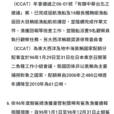
（ICCAT）年會通過之06-01號「有關中華台北之
建議」案，已完成返航漁船及16艘長鰭鮪組漁船
返回大目鮪組漁船航前講習，並陸續完成作業文
件、漁獲回報等檢查工作，並隨船派置9名觀察員
執行觀察任務。另大西洋鮪類資源保育委員會
（ICCAT）為東大西洋及地中海黑鮪國家配額分
配事宜於96年1月29日至31日在日本東京召開第
二魚種工作小組會議，我國因係非以黑鮪為主要
捕撈對象之國家，配額將由2006年之480公噸逐
年調降至2010年為61公噸。
依96年度鯨鯊總漁獲量管制暨稀有鯊魚漁獲通報
相關措施，自96年1月1日至96年12月31日止鯨鯊