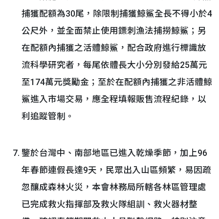
捕獲配額為30尾，除限制捕獲鯨鯊全長不得小於4
公尺外，並全面禁止使用鏢刺漁法捕撈鯨鯊；另
在配額內捕獲之活體鯨鯊，配合政府進行標識放
流科學研究者，每尾依體長大小分別發給25萬元
至174萬元獎勵金；至於在配額內捕獲之非活體鯨
鯊進入市場交易，應全程填報販售流程紀錄，以
利追蹤管制。
鑒於台灣中、南部地區已進入乾燥季節，加上96
年春節連假長達9天，民眾出入山區頻繁，易因疏
忽釀成森林火災，本會林務局所轄各林區管理處
已完成救火指揮部及救火隊組訓、救火器材整