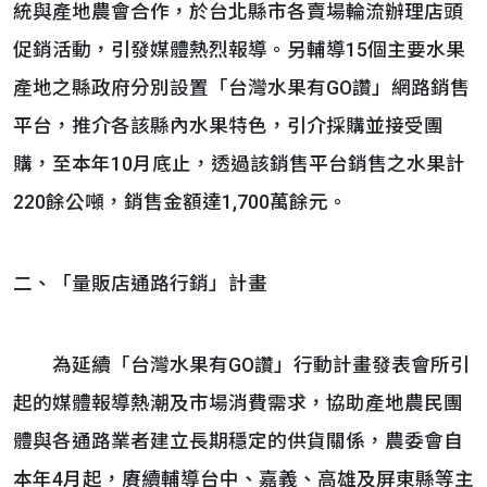
統與產地農會合作，於台北縣市各賣場輪流辦理店頭
促銷活動，引發媒體熱烈報導。另輔導15個主要水果
產地之縣政府分別設置「台灣水果有GO讚」網路銷售
平台，推介各該縣內水果特色，引介採購並接受團
購，至本年10月底止，透過該銷售平台銷售之水果計
220餘公噸，銷售金額達1,700萬餘元。
二、「量販店通路行銷」計畫
為延續「台灣水果有GO讚」行動計畫發表會所引
起的媒體報導熱潮及市場消費需求，協助產地農民團
體與各通路業者建立長期穩定的供貨關係，農委會自
本年4月起，賡續輔導台中、嘉義、高雄及屏東縣等主