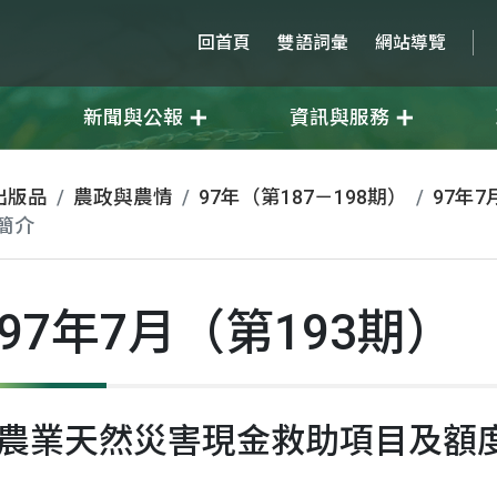
回首頁
雙語詞彙
網站導覽
新聞與公報
資訊與服務
出版品
農政與農情
97年（第187－198期）
97年7
簡介
97年7月（第193期）
農業天然災害現金救助項目及額