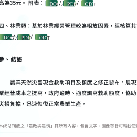
高為35元。 附表：
/
/
DOCX
PDF
ODT
四、林業類：基於林業經營管理較為粗放因素，經核算其
/
/
DOCX
PDF
ODT
參、 結語
農業天然災害現金救助項目及額度之修正發布，展現
業經營成本之提高，政府適時、適度調高救助額度，協助
災損負擔，迅速恢復正常農業生產。
本網站刊載之「農政與農情」其所有內容，包含文字、圖像等皆可轉載使