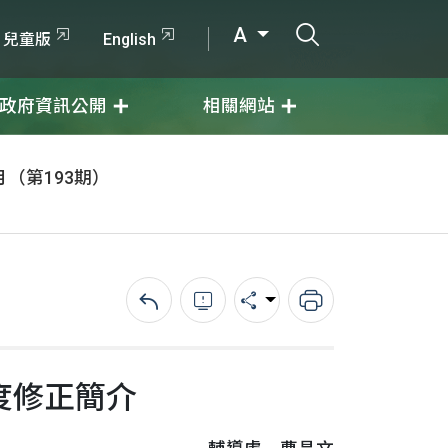
打開搜尋輸入
A
兒童版
English
政府資訊公開
相關網站
月（第193期）
回上一頁
錯誤回報
分享
列印
度修正簡介