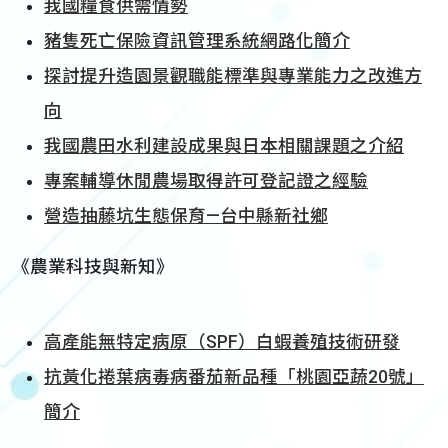
我國糧食供需情勢
豬隻死亡保險資訊管理系統網路化簡介
探討提升造園景觀職能標準與專業能力之改進方
向
我國農田水利建設成果與日本相關課題之介紹
專案輔導休閒農場取得許可登記證之經驗
營造抽藤坑生態保育—台中縣新社鄉
《農業科技與新知》
高產能無特定病原（SPF）白蝦養殖技術研發
抗黃化捲葉病毒病番茄新品種「桃園亞蔬20號」
簡介