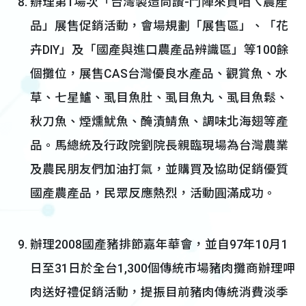
辦理第1場次「台灣製造尚讚-鬥陣來買咱ㄟ農產
品」展售促銷活動，會場規劃「展售區」、「花
卉DIY」及「國產與進口農產品辨識區」等100餘
個攤位，展售CAS台灣優良水產品、觀賞魚、水
草、七星鱸、虱目魚肚、虱目魚丸、虱目魚鬆、
秋刀魚、煙燻魷魚、醃漬鯖魚、調味北海翅等產
品。馬總統及行政院劉院長親臨現場為台灣農業
及農民朋友們加油打氣，並購買及協助促銷優質
國產農產品，民眾反應熱烈，活動圓滿成功。
辦理2008國產豬排節嘉年華會，並自97年10月1
日至31日於全台1,300個傳統市場豬肉攤商辦理呷
肉送好禮促銷活動，提振目前豬肉傳統消費淡季