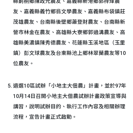
縣莿桐鄉陳政元農友、嘉義縣新港鄉郭梓烽農
友、嘉義縣義竹鄉翁文學農友、嘉義縣布袋鎮莊
茂雄農友、台南縣後壁鄉蕭登財農友、台南縣新
營市林金在農友、高雄縣大寮鄉郭過溝農友、高
雄縣美濃鎮陳秀德農友、花蓮縣玉溪地區（玉里
鎮）彭文球農友及台東縣池上鄉林翠蘭農友等10
位農友。
遴選10區試辦「小地主大佃農」計畫，並於97年
10月14日召開小地主大佃農試辦計畫政策宣導與
講習，說明試辦目的、執行工作內容及相關辦理
流程，宣告計畫正式啟動。