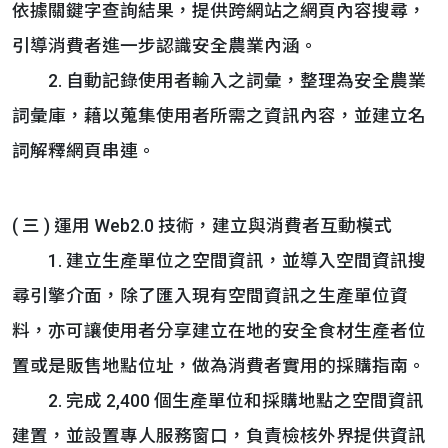
依據關鍵字查詢結果，提供跨網站之網頁內容搜尋，
引導消費者進一步認識安全農業內涵。
2. 自動記錄使用者輸入之詞彙，整理為安全農業
詞彙庫，藉以蒐集使用者所需之資訊內容，並建立名
詞解釋網頁串連。
( 三 ) 運用 Web2.0 技術，建立與消費者互動模式
1. 建立生產單位之空間資訊，並導入空間資訊搜
尋引擎介面，除了匯入現有空間資訊之生產單位資
料，亦可讓使用者分享建立在地的安全食材生產者位
置或是販售地點位址，做為消費者實用的採購指南。
2. 完成 2,400 個生產單位和採購地點之空間資訊
建置，並設置專人服務窗口，負責檢核外界提供資訊