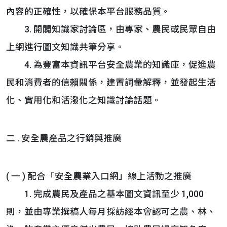
內容的正確性，以確保本平台服務品質。
3. 開闢知識家討論區，由專家、農民或民眾自由
上網進行圖文知識共筆分享。
4. 為豐富本資訊平台安全農業的知識庫，促進農
民和消費者的信賴關係，建置詞彙解釋，並發起生活
化、實用化和活潑化之知識討論話題。
二 . 安全農產品之行銷與推廣
( 一 ) 配合「安全農業入口網」線上活動之推廣
1. 完成農民及產品之基本圖文資訊至少 1,000
則，並由專業撰稿人每月採訪經本會認可之農、林、