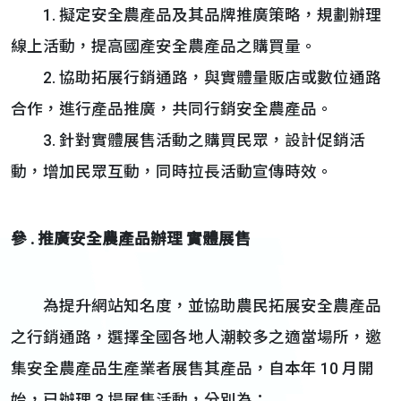
1. 擬定安全農產品及其品牌推廣策略，規劃辦理
線上活動，提高國產安全農產品之購買量。
2. 協助拓展行銷通路，與實體量販店或數位通路
合作，進行產品推廣，共同行銷安全農產品。
3. 針對實體展售活動之購買民眾，設計促銷活
動，增加民眾互動，同時拉長活動宣傳時效。
參
.
推廣安全農產品辦理
實體展售
為提升網站知名度，並協助農民拓展安全農產品
之行銷通路，選擇全國各地人潮較多之適當場所，邀
集安全農產品生產業者展售其產品，自本年 10 月開
始，已辦理 3 場展售活動，分別為：