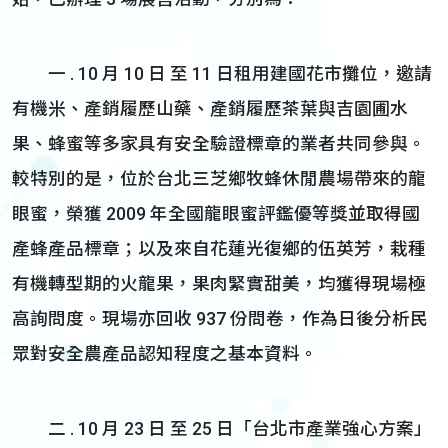
一 . 10 月 10 日 至 11 日租用建國花市攤位，邀請
有機米、產銷履歷山藥、產銷履歷茶葉與吉園圃水
果、蜂蜜等多家具有安全驗證標章的業者共同參與。
較特別的是，位於台北三芝鄉牧蜂休閒農場帶來的龍
眼蜜，榮獲 2009 年全國龍眼蜜評鑑優等獎並取得國
產蜂產品標章；以及來自花蓮光復鄉的伍英芳，栽種
有機轉型期的火龍果，果肉緊實甜美，均獲得現場極
高詢問度。現場亦回收 937 份問卷，作為日後分析民
眾對安全農產品認知程度之基本資料。
二 . 10 月 23 日 至 25 日「台北市產業強心方案」