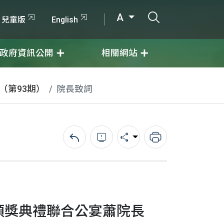
打開搜尋輸入
A
兒童版
English
政府資訊公開
相關網站
月（第93期）
院長致詞
回上一頁
錯誤回報
分享
列印
頒獎典禮聯合公宴蕭院長