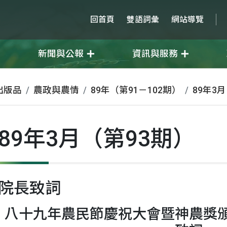
回首頁
雙語詞彙
網站導覽
新聞與公報
資訊與服務
出版品
農政與農情
89年（第91－102期）
89年3
89年3月（第93期）
院長致詞
八十九年農民節慶祝大會暨神農獎