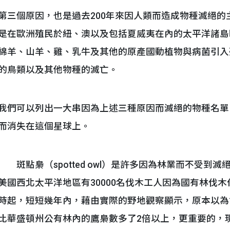
第三個原因，也是過去200年來因人類而造成物種滅絕
是在歐洲殖民於紐、澳以及包括夏威夷在內的太平洋諸島
綿羊、山羊、雞、乳牛及其他的原產國動植物與病菌引入
的鳥類以及其他物種的滅亡。
我們可以列出一大串因為上述三種原因而滅絕的物種名單
而消失在這個星球上。
斑點梟（spotted owl）是許多因為林業而不受到滅
美國西北太平洋地區有30000名伐木工人因為國有林伐
時起，短短幾年內，藉由實際的野地觀察顯示，原本以為
比華盛頓州公有林內的鷹梟數多了2倍以上，更重要的，