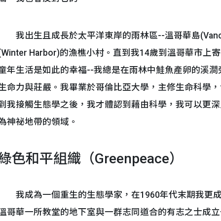
我出生且成長於太平洋東岸的雨林區--溫哥華島(Vancouv
(Winter Harbor)的漁樵小村。直到我14歲到溫哥
童年生活是如此的幸福--我總是在雨林中鮭魚產卵的溪
生命力與莊嚴。我畢業於哥倫比亞大學，主修生命科學，
到我接觸生態學之後，我才體認到藉由科學，我可以更深
為神祕地帶的領域。
綠色和平組織（Greenpeace）
我成為一個重生的生態學家，在1960年代末期我更
溫哥華一所教堂的地下室與一群志同道合的有志之士成立