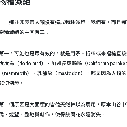
物種滅絕
這並非表示人類沒有造成物種滅絕，我們有，而且還
物種滅絕的主因有三：
第一，可能也是最有效的，就是用矛、棍棒或來福槍直接殺害，候鴿
度度鳥（dodo bird）、加州長尾鸚鵡（California pa
（mammoth）、乳齒象（mastodon），都是因為
悲切例證。
第二個原因是大面積的皆伐天然林以為農用，原本山谷中
伐、燒墾、整地與耕作，使得該蘭花永遠消失。