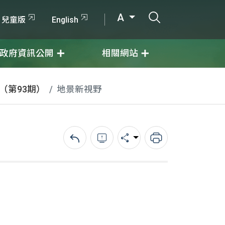
打開搜尋輸入
A
兒童版
English
政府資訊公開
相關網站
月（第93期）
地景新視野
回上一頁
錯誤回報
分享
列印