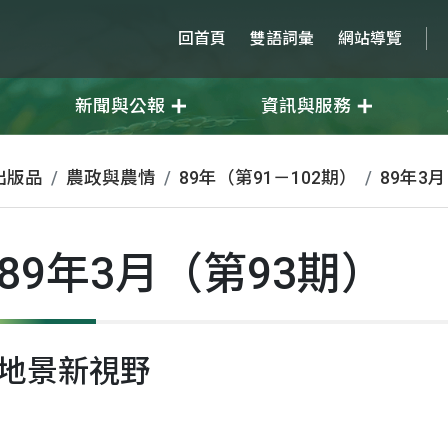
回首頁
雙語詞彙
網站導覽
新聞與公報
資訊與服務
出版品
農政與農情
89年（第91－102期）
89年3
89年3月（第93期）
地景新視野