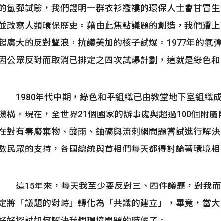
的氫彈試驗，我們證明一群衣衫襤褸的環保人士會甘冒生
並改寫人類環保歷史。藉由此焦點議題的創造，我們躍上Walte
起廣大的反對聲浪，抗議美加的核子試爆。1977年的氫
因公眾反對而取消已排定之四次試爆計劃，這就是綠色和
1980年代中期，綠色和平組織已由教堂地下室組織
機構。現在，全世界21個國家的辦事處與超過100個附
在對有毒廢棄物、酸雨、鈾礦與流刺網問題嘗試進行解決
數民眾的支持，各國總統與首相們每天都得討論著環境相
這15年來，每天我至少要反對三、四件議題，對我而
定將「議題的對峙」轉化為「共識的建立」，畢竟，當大
好好探討如何解決我們環境問題的時候了。