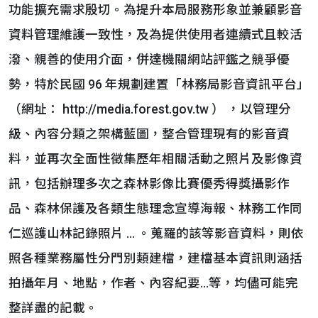
功能擴充需求殷切。為提升本局服務形象並兼顧影音
資料管理維護一致性，及為提供使用者連續式且較活
潑、親善的使用介面，併達機關網站評鑑之競爭優
勢，特於民國 96 年規劃建置「林務局影音資訊平台」
（網址： http://media.forest.gov.tw ） ，以管理分
級、內容分類之架構藍圖，整合管理現有的影音資
料，並再次全面性徵集歷年相關活動之照片及影像資
訊，包括辦理多次之森林影像比賽優秀得獎攝影作
品、森林保護及各類生態理念宣導海報、林務工作同
仁巡護山林記錄照片 … 。蒐羅的該等影音資料，則依
照各種業務屬性分門別類建檔，建檔基本資訊則涵括
拍攝年月、地點，作者、內容紀要…等，均儘可能完
整詳盡的記載。