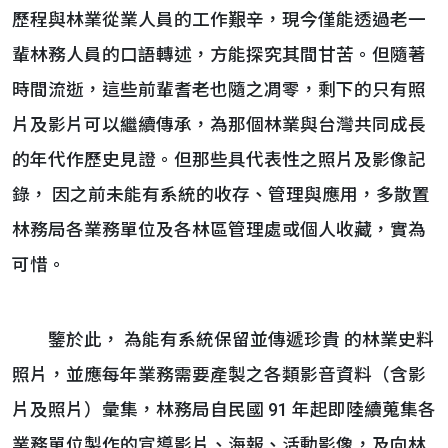
歷程與林業從業人員的工作艱辛，現今僅能透過老一
輩林務人員的口語轉述，方能探究其間甘苦。但隨著
時間流逝，這些前輩耆老也隨之凋零，剩下的只有照
片及影片可以繼續傳承，為那個林業與台灣共同成長
的年代作歷史見證。但那些具代表性之照片及影像記
錄， 因之前未能有系統的收存、管理與應用，多散置
林務局各業務單位及各林區管理處或個人收藏，實為
可惜。
鑒於此， 為能有系統保留並傳遞珍貴 的林業史料
照片，並應每年業務需要產製之各類影音資料（含影
片及照片）彙集，林務局自民國 91 年起即陸續蒐集各
業務單位製作的宣導影片、海報、活動影像，及向林