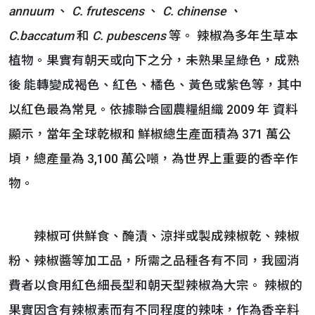
annuum
、
C. frutescens
、
C. chinense
、
C.baccatum
和
C. pubescens
等。 辣椒為多年生草本
植物。果實有朝天或向下之分，未熟果呈綠色，成熟
後 能轉變成褐色、紅色、橘色、黃色或紫色等，其中
以紅色最為常見。依據聯合國農糧組織 2009 年 資料
顯示，當年全球乾椒和 鮮椒總生產面積為 371 萬公
頃，總產量為 3,100 萬公噸，為世界上重要的香辛作
物。
辣椒可供鮮食、醃漬、涼拌或製成辣椒乾、辣椒
粉、辣椒醬等加工品，所需之品種各有不同，我國消
費者以食用紅色細長型和朝天型辣椒為大宗。 辣椒的
果實因含有辣椒素而有不同程度的辣味，作為香辛料