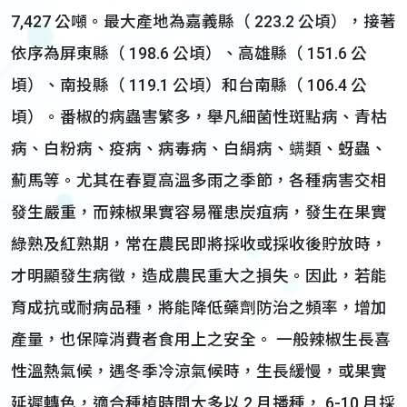
7,427 公噸。最大產地為嘉義縣（ 223.2 公頃），接著
依序為屏東縣（ 198.6 公頃）、高雄縣（ 151.6 公
頃）、南投縣（ 119.1 公頃）和台南縣（ 106.4 公
頃）。番椒的病蟲害繁多，舉凡細菌性斑點病、青枯
病、白粉病、疫病、病毒病、白絹病、螨類、蚜蟲、
薊馬等。尤其在春夏高溫多雨之季節，各種病害交相
發生嚴重，而辣椒果實容易罹患炭疽病，發生在果實
綠熟及紅熟期，常在農民即將採收或採收後貯放時，
才明顯發生病徵，造成農民重大之損失。因此，若能
育成抗或耐病品種，將能降低藥劑防治之頻率，增加
產量，也保障消費者食用上之安全。 一般辣椒生長喜
性溫熱氣候，遇冬季冷涼氣候時，生長緩慢，或果實
延遲轉色，適合種植時間大多以 2 月播種， 6-10 月採