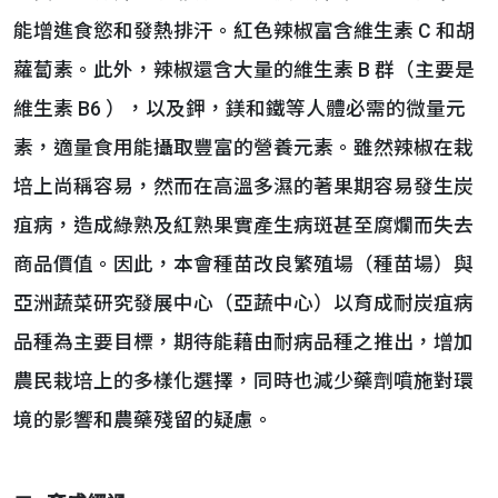
能增進食慾和發熱排汗。紅色辣椒富含維生素 C 和胡
蘿蔔素。此外，辣椒還含大量的維生素 B 群（主要是
維生素 B6 ），以及鉀，鎂和鐵等人體必需的微量元
素，適量食用能攝取豐富的營養元素。雖然辣椒在栽
培上尚稱容易，然而在高溫多濕的著果期容易發生炭
疽病，造成綠熟及紅熟果實產生病斑甚至腐爛而失去
商品價值。因此，本會種苗改良繁殖場（種苗場）與
亞洲蔬菜研究發展中心（亞蔬中心）以育成耐炭疽病
品種為主要目標，期待能藉由耐病品種之推出，增加
農民栽培上的多樣化選擇，同時也減少藥劑噴施對環
境的影響和農藥殘留的疑慮。