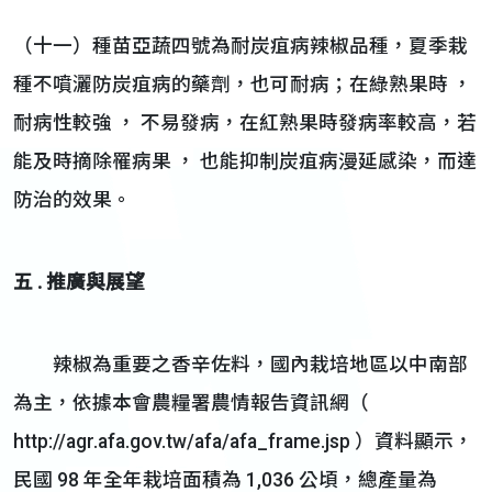
（十一）種苗亞蔬四號為耐炭疽病辣椒品種，夏季栽
種不噴灑防炭疽病的藥劑，也可耐病；在綠熟果時 ，
耐病性較強 ， 不易發病，在紅熟果時發病率較高，若
能及時摘除罹病果 ， 也能抑制炭疽病漫延感染，而達
防治的效果。
五
.
推廣與展望
辣椒為重要之香辛佐料，國內栽培地區以中南部
為主，依據本會農糧署農情報告資訊網（
http://agr.afa.gov.tw/afa/afa_frame.jsp ）資料顯示，
民國 98 年全年栽培面積為 1,036 公頃，總產量為