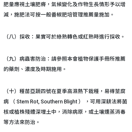
肥量應視土壤肥瘠，氣候變化及作物生長情形予以增
減，施肥法可按一般番椒肥培管理推薦量施加。
（八）採收：果實可於綠熟轉色或紅熟時進行採收。
（九）病蟲害防治：請參照本會植物保護手冊所推薦
的藥劑、濃度及時期施用。
（十）種苗亞蔬四號在夏季高濕熱下栽種，易得莖腐
病 （ Stem Rot, Southern Blight ） ，可用深耕法將菌
核或植株殘體深埋土中，消除病原，或土壤燻蒸消毒
等方法來防治。