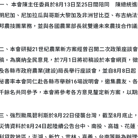
一、 本會陳主任委員於8月13日至25日間陪同 陳總
明尼加、尼加拉瓜與哥斯大黎加及非洲甘比亞、布吉納法
邦農技團業務，並與各國農業部長就雙邊未來農技合作議
二、本會研擬21世紀農業新方案經曾召開二次政策座談會
稿。為廣納全民意見，於7月1日將初稿設於本會網頁，徵
及各縣市政府農業(建設)局長舉行座談會，並自8月8日
秘書率本會同仁赴各縣市舉辦16場說明會，邀集農友、
千餘名共同參予，本會將參考各方意見釐定新方案，以期
三、強烈颱風碧利斯於8月22日侵襲台灣，截至8月底止，
災情資料於8月24日起陸續公告台中、南投、高雄、花
利貸款地區，澎湖、新竹、雲林、嘉義、台南等縣為辦理