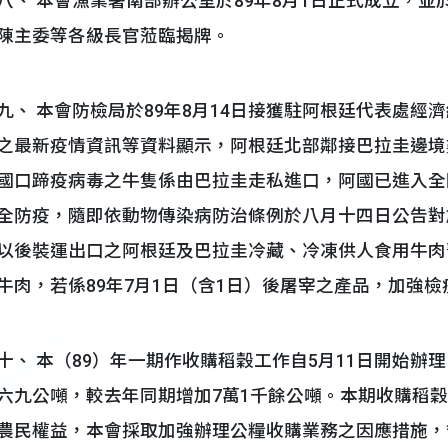
八、 本會漁業署南部辦公室於89年8月1日正式成立，並
陳主委等各級長官蒞臨揭牌。
九、 本會防檢局於89年8月14日接獲駐阿根廷代表處經
之最新疫情資訊等資料顯示，阿根廷北部鄰接巴拉圭邊境
國口蹄疫病毒之牛隻係由巴拉圭走私進口，阿國已進入全
全防疫，隨即依動物傳染病防治條例於八月十四日公告對
以後裝運出口之阿根廷及巴拉圭冷藏、冷凍供人食用牛肉
牛肉，若係89年7月1日（含1日）後屠宰之產品，加強檢
十、 本（89）年一期作收購稻穀工作自5月11日開始辦
六九公噸，較去年同期增加7萬1千餘公噸。本期收購稻
農民權益，本會採取加強辦理公糧收購業務之因應措施，