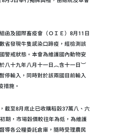
於8月5日舉行揭牌典禮，由總統及本會
濟組函及國際畜疫會（ＯＩＥ）8月11日
數省發現牛隻感染口蹄疫，經檢測該
國警戒狀態。本會為維護國內動物安
於八十九年八月十一日︵含十一日︶
暫停輸入，同時對於該兩國目前輸入
疫措施。
理，截至8月底止已收購稻穀37萬八、六
穀初期，市場穀價較往年為低，為維護
督導各公糧委託倉庫，隨時受理農民