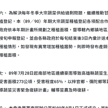
六、 為解決每年冬季大宗蔬菜供給過剩問題，繼續推動
植登記，本（89／90）年期大宗蔬菜種植登記各項配合
政府依本年期計畫所規劃之種植面積，督導轄內鄉鎮地區
按旬申報登記。並由各縣政府於每旬結束後3日內彙計送
種植情形，如發現有異常增加種植趨勢，則即時發布產銷
種植面積。
七、 89年7月28日起南部地區連續豪雨導致高雄縣蔬
受害面積273公頃，受害程度65％，以梓官鄉、彌陀鄉
導蔬菜災害緊急復耕計畫」輔導菜農及時復耕。