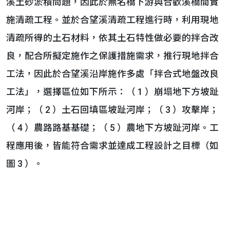
溪土砂淤積問題，因此於無名橋下游與合歡溪橋間實
施清疏工程。並於合望溪清疏工程進行時，利用現地
清疏所得的土石材料，依其土石特性做必要的拌合改
良，配合所擬定施作之保護措施需求，推行現地拌合
工法，因此於合望溪沿岸施作多處「拌合式地盤改良
工法」，選擇區位如下所示：（ 1 ）崩塌地下方坡趾
河岸；（ 2 ）土石回填區坡趾河岸；（ 3 ）攻擊岸；
（ 4 ）農路路基基礎；（ 5 ）農地下方坡趾河岸。工
程應用後，皆能符合需求並達成工程設計之目標（如
圖 3 ）。