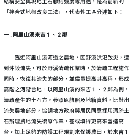
結構安全與現地土石膠結強度等用途，是為創新的
「拌合式地盤改良工法」，代表性工區分述如下：
一 . 阿里山溪來吉 1 、 2 鄰
臨近阿里山溪河道之農地，因野溪洪氾致災，遭
到沖毀流失，可於野溪清疏作業時，於清疏工程施作
同時，恢復其流失的部分，並儘量提高其高程，形成
高階之河階台地。以阿里山溪的來吉 1 、 2 鄰為例，
清疏產生的土石方，參照原航照及地籍資料，比對出
流失農地部分，協調地方政府與居民同意採用清疏土
石辦理農地流失復原作業，甚或填得更高來營造高
台，加上足夠的防護工程規劃來保護農田，於來吉 1