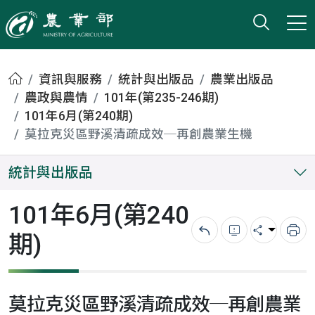
打開搜
小版
農業部
首頁
資訊與服務
統計與出版品
農業出版品
農政與農情
101年(第235-246期)
101年6月(第240期)
莫拉克災區野溪清疏成效─再創農業生機
統計與出版品
101年6月(第240
期)
回上一頁
錯誤回報
分享
列
莫拉克災區野溪清疏成效─再創農業