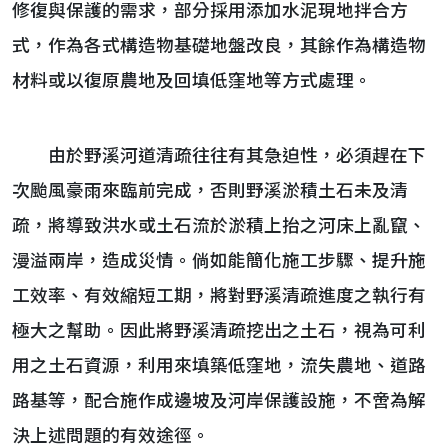
修復與保護的需求，部分採用添加水泥現地拌合方
式，作為各式構造物基礎地盤改良，其餘作為構造物
材料或以復原農地及回填低窪地等方式處理。
由於野溪河道清疏往往有其急迫性，必須趕在下
次颱風豪雨來臨前完成，否則野溪淤積土石未及清
疏，將導致洪水或土石流於淤積上抬之河床上亂竄、
漫溢兩岸，造成災情。倘如能簡化施工步驟、提升施
工效率、有效縮短工期，將對野溪清疏進度之執行有
極大之幫助。因此將野溪清疏挖出之土石，視為可利
用之土石資源，利用來填築低窪地，流失農地、道路
路基等，配合施作成邊坡及河岸保護設施，不啻為解
決上述問題的有效途徑。