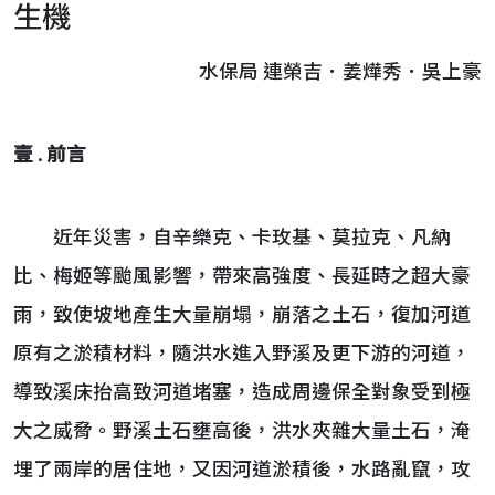
生機
水保局 連榮吉．姜燁秀．吳上豪
壹 . 前言
近年災害，自辛樂克、卡玫基、莫拉克、凡納
比、梅姬等颱風影響，帶來高強度、長延時之超大豪
雨，致使坡地產生大量崩塌，崩落之土石，復加河道
原有之淤積材料，隨洪水進入野溪及更下游的河道，
導致溪床抬高致河道堵塞，造成周邊保全對象受到極
大之威脅。野溪土石壅高後，洪水夾雜大量土石，淹
埋了兩岸的居住地，又因河道淤積後，水路亂竄，攻