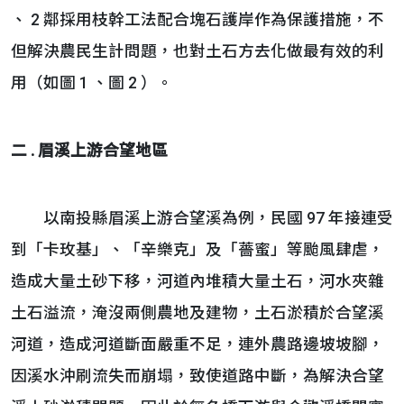
、 2 鄰採用枝幹工法配合塊石護岸作為保護措施，不
但解決農民生計問題，也對土石方去化做最有效的利
用（如圖 1 、圖 2 ）。
二 . 眉溪上游合望地區
以南投縣眉溪上游合望溪為例，民國 97 年接連受
到「卡玫基」、「辛樂克」及「薔蜜」等颱風肆虐，
造成大量土砂下移，河道內堆積大量土石，河水夾雜
土石溢流，淹沒兩側農地及建物，土石淤積於合望溪
河道，造成河道斷面嚴重不足，連外農路邊坡坡腳，
因溪水沖刷流失而崩塌，致使道路中斷，為解決合望