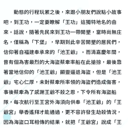
動態的行程玩累之後，來跟小朋友們說點小故事
吧，到王功，一定要瞭解「王功」這獨特地名的由
來。話說，隨著先民來到王功一帶開墾，當時尚無庄
名，僅稱為「下堡」，早期到此辛苦開墾的居民們，
信仰著自福建奉承來的「池王爺」。而清嘉慶年間，
曾有個為害最烈的大海盜蔡牽率船在此搶掠，最後靠
著當地信仰的「池王爺」顯靈逼退海盜，但是「池王
爺」宅心仁厚，未對蔡牽所率領的海盜們造成傷害，
事後蔡牽為了感謝王爺不殺之恩，下令所有海盜船
隊，每次航行至王宮外海須向供奉「池王爺」的「王
爺宮」舉香遙拜才能通過，更不容許發生劫殺情況，
因為海盜口耳相傳的結果，就把「王爺宮」說成「王