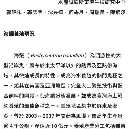
水產試驗所東港生技研究中心
郭錦朱．郭誌明．沈昱德．何碧月．周瑞良．陳紫媖
海鱺養殖現況
海鱺（
Rachycentron canadum
）為洄游性的大
型沿岸魚，廣布於東太平洋以外的熱帶及亞熱帶海
域，其快速成長的特性，成為海水養殖的熱門魚種之
ㄧ，尤其在美國及亞洲地區；完全人工繁殖技術與配
合飼料的開發，使產業迅速發展，並成為臺灣海上箱
網養殖的最佳魚種之ㄧ，養殖地區集中於屏東及澎
湖，曾於 2003 ~ 2007 年間蔚為風潮，最高年生產量
逾 4 千公噸，產值近 10 億元。養殖產業分工包括種苗