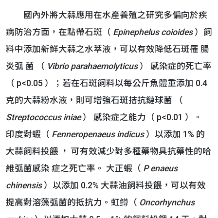
國內外將大蒜應用在水產養殖之研究多偏向於疾
病防治方面，在點帶石斑（
Epinephelus coioides
）飼
料中添加新鮮大蒜之水萃液，可以有效降低石斑罹 腸
炎弧 菌 （
Vibrio parahaemolyticus
） 感染症的死亡率
（ p<0.05 ）；若在石斑飼料以每公斤魚體重添加 0.4
克的大蒜粉水液，則可增強石斑拮抗鏈球菌 （
Streptococcus iniae
） 感染症之能力（ p<0.01 ）。
印度對蝦（
Fenneropenaeus indicus
）以添加 1% 的
大蒜飼料投餵 ， 可有效減少對多種藥物具抗藥性的哈
維弧菌感染 症之死亡率。 大正蝦（
P
enaeus
chinensis
）以添加 0.2% 大蒜油飼料投餵，可以有效
提高對溶藻弧菌的抵抗力。虹鳟（
Oncorhynchus