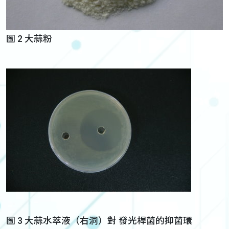
圖 2 大蒜粉
圖 3 大蒜水萃液（右洞）對 發光桿菌的抑菌環