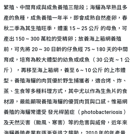
繁殖、中間育成與成魚養殖三階段；海鱺為早熟且多
產的魚種，成魚養殖一年半，即會成熟自然產卵，春
秋二季為其生殖旺季，體重 15 ~ 25 公斤 的母魚，可
產出 150 ~ 300 萬粒的受精卵；放養海上箱網養殖
前，可先將 20 ~ 30 日齡的仔魚經 75 ~ 180 天的中間
育成，培育為較大體型的幼魚或成魚（ 30 公克 ~ 1 公
斤 ），再移至海上箱網，養至 6 ~ 10 公斤 的上市體
型。養殖海鱺的肉質優於野生捕獲者，適合烤、炸、
蒸、生食等多種料理方式，其中尤以作為生魚片的食
材源，最能顯現養殖海鱺的優質肉質與口感。惟箱網
養殖的海鱺常遭受 發光桿菌症（ photobacteriosis ）
及天然災害（颱風、寒害）等的危害與威脅，近年來
海鱺養殖產業有逐漸衰退之趨勢， 2010 年的年產量