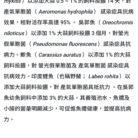
mykiss
）以添加大蒜 0.5 ~ 1% 的飼料投餵 14 天，對
產氣單胞菌（
Aeromonas hydrophila
） 感染症具抗病
效果，相對活存率高達 95% 。 吳郭魚（
Oreochromis
niloticus
）以添加 1% 大蒜飼料投餵 3 個月，對螢光
假單胞菌（
Pseudomonas fluorescens
）感染症具抗
病力。鯽魚（
Carassius auratus
）以添加 1% 的大蒜
飼料投餵，對 螢光假單胞菌及 產氣單胞菌 感染症具
抗病效力。印度鯉魚（也稱野鯪；
Labeo rohita
）以
添加大蒜飼料投餵，對 產氣單胞菌具抵抗力 。在吳郭
魚幼魚飼料中添加 3% 的大蒜，其養殖池水、魚體及
小腸的菌量明顯減少，可促進魚體健康，並提高抗病
力。