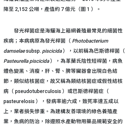
降至 2,152 公噸，產值約 7 億元（圖 1 ）。
發光桿菌症是海鱺海上箱網養殖最常見的細菌性
疾病；本病病原為發光桿菌（
Photobacterium
damselae
subsp.
piscicida
），以前稱為巴斯德桿菌（
Pasteurella piscicida
），為革蘭氏陰性短桿菌，病魚
體色變黑、消瘦，肝、腎、脾等臟器會出現白色結
節，類似結核菌症，故又稱為類結核菌症或假性結核
病（ pseudotuberculosis ）或巴斯德桿菌症（
pasteurelosis ），發病率逾六成，致死率達五成以
上，業者損失慘重。為建構友善環境的綠色養殖產
業，魚病的防治，除遵照水產動物用藥品規範安全的