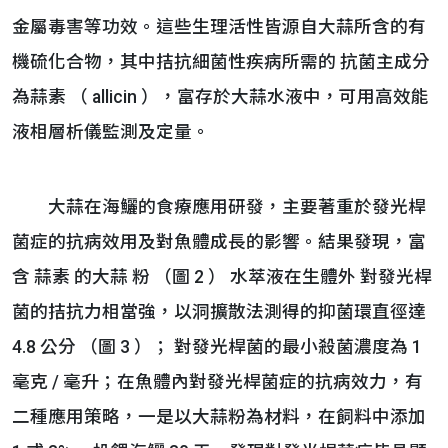
金屬毒害等功效。這些生理活性皆源自大蒜所含的有
機硫化合物，其中拮抗細菌性疾病所需的 抗菌主成分
為蒜素 （ allicin ），富存於大蒜水液中，可用高效能
液相層析儀監測及定量。
大蒜在海鱺的食療應用研發，主要著重於發光桿
菌症的抗病效用及對魚體成長的影響。結果發現，富
含 蒜素 的大蒜 粉 （圖 2 ） 水萃液在生體外 對發光桿
菌的拮抗力相當強，以洞擴散法測得的抑菌環直徑達
4.8 公分 （圖 3 ）； 對發光桿菌的最小殺菌濃度為 1
毫克 / 毫升；在魚體內對發光桿菌症的抗病效力，有
二種應用策略，一是以大蒜粉為材料，在飼料中添加