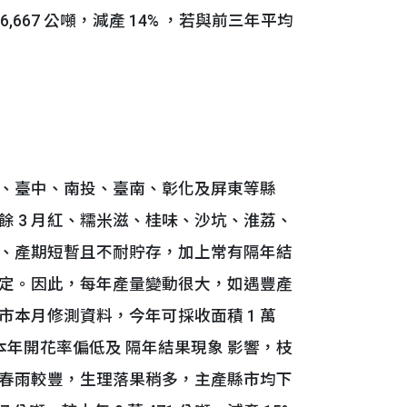
 6,667 公噸，減產 14% ，若與前三年平均
、臺中、南投、臺南、彰化及屏東等縣
 3 月紅、糯米滋、桂味、沙坑、淮荔、
、產期短暫且不耐貯存，加上常有隔年結
定。因此，每年產量變動很大，如遇豐產
本月修測資料，今年可採收面積 1 萬
分，因本年開花率偏低及 隔年結果現象 影響，枝
春雨較豐，生理落果稍多，主產縣市均下