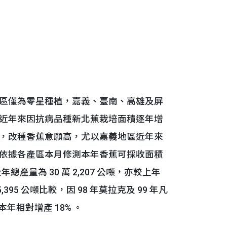
區僅為零星種植，嘉義、臺南、高雄及屏
近年來因抗病品種新北蕉栽培面積逐年增
，改種香蕉意願高，尤以嘉義地區近年來
依據各產區本月修測本年香蕉可採收面積
測全年總產量為 30 萬 2,207 公噸，亦較上年
5,395 公噸比較，因 98 年莫拉克及 99 年凡
年相對增產 18% 。