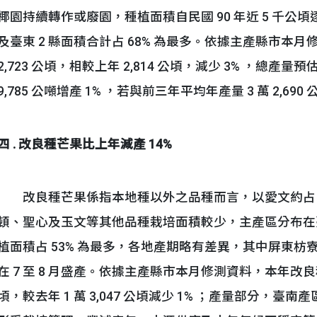
椰園持續轉作或廢園，種植面積自民國 90 年近 5 千公
及臺東 2 縣面積合計占 68% 為最多。依據主產縣市本
2,723 公頃，相較上年 2,814 公頃，減少 3% ，總產量預估
9,785 公噸增產 1% ，若與前三年平均年產量 3 萬 2,690
四 . 改良種芒果比上年減產 14%
改良種芒果係指本地種以外之品種而言，以愛文約占 55%
頓、聖心及玉文等其他品種栽培面積較少，主產區分布在
植面積占 53% 為最多，各地產期略有差異，其中屏東枋寮地
在 7 至 8 月盛產。依據主產縣市本月修測資料，本年改良種芒
頃，較去年 1 萬 3,047 公頃減少 1% ；產量部分