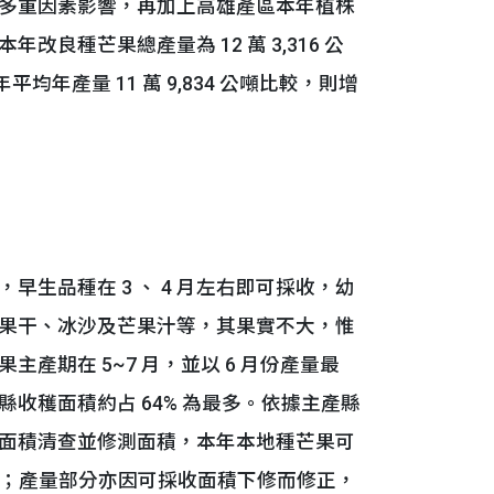
多重因素影響，再加上高雄產區本年植株
良種芒果總產量為 12 萬 3,316 公
年平均年產量 11 萬 9,834 公噸比較，則增
品種在 3 、 4 月左右即可採收，幼
果干、冰沙及芒果汁等，其果實不大，惟
產期在 5~7 月，並以 6 月份產量最
收穫面積約占 64% 為最多。依據主產縣
面積清查並修測面積，本年本地種芒果可
 11% ；產量部分亦因可採收面積下修而修正，