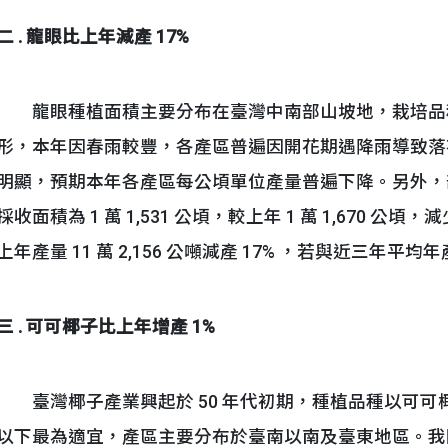
二 . 龍眼比上年減產 17%
龍眼種植面積主要分布在臺灣中南部山坡地，栽培品
形，本年因春雨較豐，各產區普遍因開花期遇降雨導致落
明顯，預期本年各產區每公頃單位產量普遍下降。另外，
採收面積為 1 萬 1,531 公頃，較上年 1 萬 1,670 公頃，減
上年產量 11 萬 2,156 公噸減產 17% ，若與近三年平均年產
三 . 可可椰子比上年增產 1%
臺灣椰子產業興起於 50 年代初期，種植品種以可可椰子
以下最為適宜，產區主要分布於臺南以南及臺東地區。我國