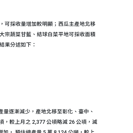
，可採收量增加較明顯；西瓜主產地北移
大宗蔬菜甘藍、結球白菜平地可採收面積
結果分述如下：
產量逐漸減少，產地北移至彰化、臺中、
較上月之 2,377 公頃略減 26 公頃，減
， 預估總產量 5 萬 8,124 公噸，較上