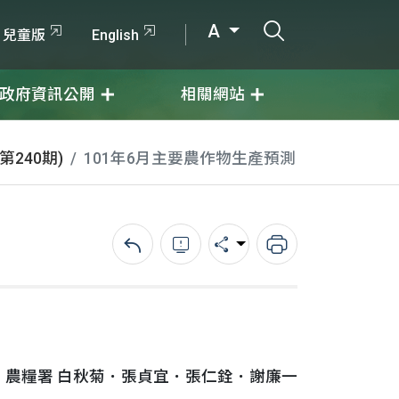
打開搜尋輸入
A
兒童版
English
政府資訊公開
相關網站
第240期)
101年6月主要農作物生產預測
回上一頁
錯誤回報
分享
列印
農糧署 白秋菊．張貞宜．張仁銓．謝廉一