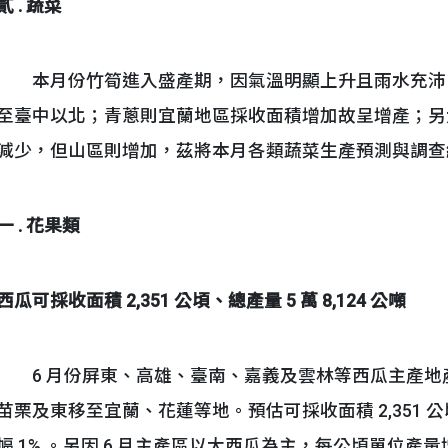
貳 . 蔬菜
本月份竹筍進入盛產期，因氣溫明顯上升且雨水充沛
至臺中以北；青蔥則宜蘭地區採收面積增加故呈增產；另
減少，但山區則增加，茲將本月各類蔬菜生產預測與調查
一 . 花果類
西瓜可採收面積 2,351 公頃、總產量 5 萬 8,124 公噸
6 月份屏東、高雄、臺南、嘉義及雲林等西瓜主產地
苗栗及東移至宜蘭、花蓮等地。預估可採收面積 2,351 公頃，
幅 1% 。另因 6 月主產區以大西瓜為主，每公頃單位產量增加