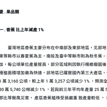
壹 . 果品類
一 . 香蕉
比上年減產 1%
臺灣地區香蕉主要分布在中南部及東部地區，北部地
東等縣市以春夏蕉為主，南投及臺中等縣市則為秋冬蕉。
加，每公頃單位產量提高，部分區域則因執行檳榔廢園後
種植面積增加最為快速，該地區已躍居國內第三大產區。
1 萬 3,160 公頃，較上年 1 萬 3,257 公頃減少 1% ，預
30 萬 5,740 公噸減少 1% ，若與前三年平均年產量 25 萬 
那比等颱風災害， 產區香蕉植株受損嚴重 致產量較低 ， 本