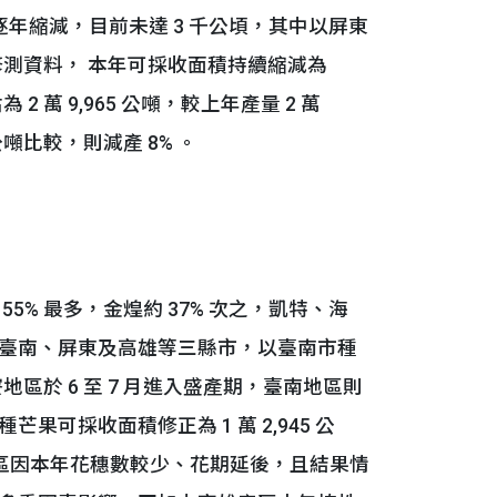
頃逐年縮減，目前未達 3 千公頃，其中以屏東
月修測資料， 本年可採收面積持續縮減為
為 2 萬 9,965 公噸，較上年產量 2 萬
 公噸比較，則減產 8% 。
 最多，金煌約 37% 次之，凱特、海
臺南、屏東及高雄等三縣市，以臺南市種
區於 6 至 7 月進入盛產期，臺南地區則
果可採收面積修正為 1 萬 2,945 公
，臺南產區因本年花穗數較少、花期延後，且結果情