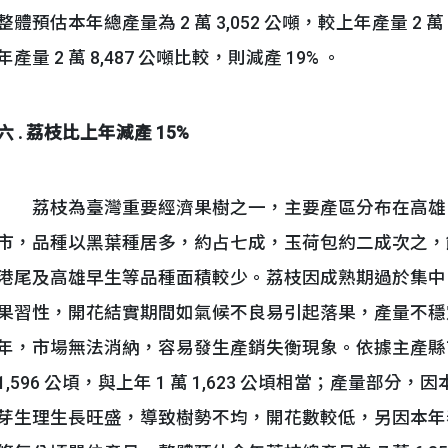
整體預估本年總產量為 2 萬 3,052 公噸，較上年產量 2 萬
年產量 2 萬 8,487 公噸比較，則減產 19% 。
六 . 荔枝比上年減產 15%
荔枝為臺灣重要經濟果樹之一，主要產區分布在高雄
市，品種以黑葉種居多，約占七成，玉荷包約二成次之，餘
港尾及高雄早生等品種面積較少。荔枝因成熟期過於集中
果習性，開花結實期間如氣候不良易引起落果，產量不穩
年，市場無法消納，容易發生產銷失衡現象。依據主產縣市
1,596 公頃，與上年 1 萬 1,623 公頃相當；產量部
芽生理生長旺盛，導致樹勢不均，開花數較低，另因本年