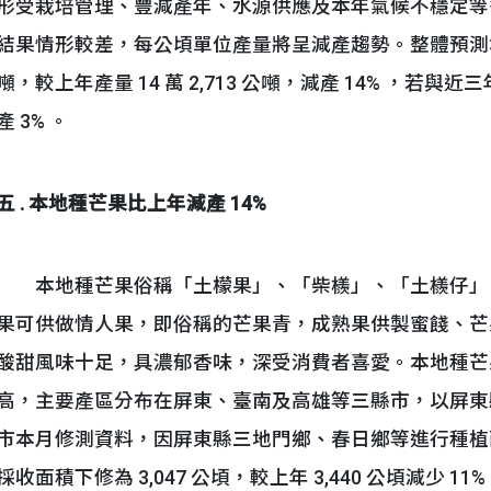
形受栽培管理、豐減產年、水源供應及本年氣候不穩定等
結果情形較差，每公頃單位產量將呈減產趨勢。整體預測本年改
噸，較上年產量 14 萬 2,713 公噸，減產 14% ，若與近三
產 3% 。
五 . 本地種芒果比上年減產 14%
本地種芒果俗稱「土檬果」、「柴檨」、「土檨仔」，早生
果可供做情人果，即俗稱的芒果青，成熟果供製蜜餞、芒
酸甜風味十足，具濃郁香味，深受消費者喜愛。本地種芒果主
高，主要產區分布在屏東、臺南及高雄等三縣市，以屏東縣
市本月修測資料，因屏東縣三地門鄉、春日鄉等進行種植
採收面積下修為 3,047 公頃，較上年 3,440 公頃減少