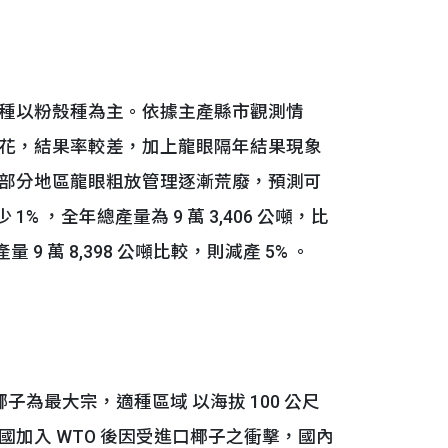
種以粉殼種為主。依據主產縣市觀測情
花，結果率較差，加上龍眼隔年結果現象
部分地區龍眼粗放管理逐漸荒廢，預測可
少 1% ，全年總產量為 9 萬 3,406 公噸，比
量 9 萬 8,398 公噸比較，則減產 5% 。
為最大宗，適種區域 以海拔 100 公尺
加入 WTO 後因受進口椰子之衝擊，國內