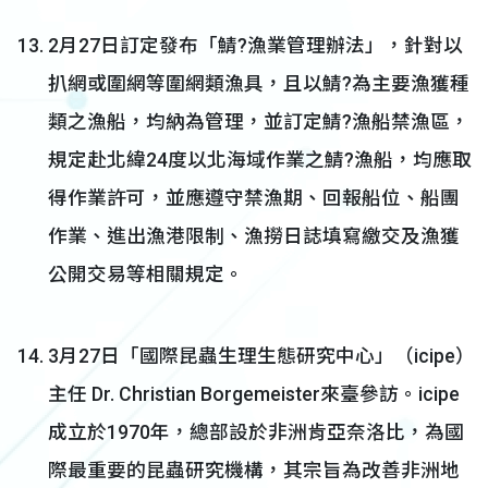
2月27日訂定發布「鯖?漁業管理辦法」，針對以
扒網或圍網等圍網類漁具，且以鯖?為主要漁獲種
類之漁船，均納為管理，並訂定鯖?漁船禁漁區，
規定赴北緯24度以北海域作業之鯖?漁船，均應取
得作業許可，並應遵守禁漁期、回報船位、船團
作業、進出漁港限制、漁撈日誌填寫繳交及漁獲
公開交易等相關規定。
3月27日「國際昆蟲生理生態研究中心」（icipe）
主任 Dr. Christian Borgemeister來臺參訪。icipe
成立於1970年，總部設於非洲肯亞奈洛比，為國
際最重要的昆蟲研究機構，其宗旨為改善非洲地