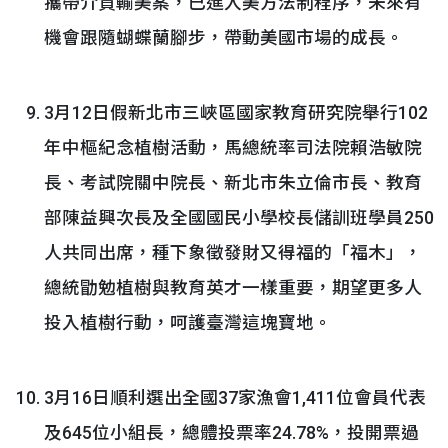
攜帶介質輸美案，已進入美方法制程序，未來有
機會跟隨蝴蝶蘭腳步，帶動美國市場的成長。
3月12日假新北市三峽區國家教育研究院舉行102
年中樞紀念植樹活動，馬總統率司法院賴浩敏院
長、考試院關中院長、新北市朱立倫市長、教育
部陳益興次長及全國國民小學校長儲訓班學員250
人共同出席，種下象徵發財又得福的「福木」，
總統勖勉植樹與教育英才一樣重要，期望更多人
投入植樹行動，呵護臺灣這塊寶地。
3月16日順利選出全國37家漁會1,411位會員代表
及645位小組長，總體投票率24.78%，投開票過