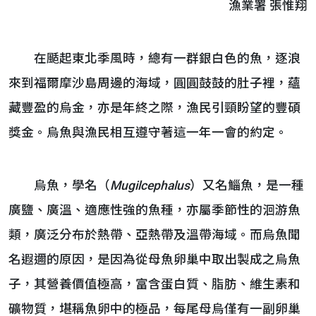
漁業署 張惟翔
在颳起東北季風時，總有一群銀白色的魚，逐浪
來到福爾摩沙島周邊的海域，圓圓鼓鼓的肚子裡，蘊
藏豐盈的烏金，亦是年終之際，漁民引頸盼望的豐碩
獎金。烏魚與漁民相互遵守著這一年一會的約定。
烏魚，學名（
Mugilcephalus
）又名鯔魚，是一種
廣鹽、廣溫、適應性強的魚種，亦屬季節性的洄游魚
類，廣泛分布於熱帶、亞熱帶及溫帶海域。而烏魚聞
名遐邇的原因，是因為從母魚卵巢中取出製成之烏魚
子，其營養價值極高，富含蛋白質、脂肪、維生素和
礦物質，堪稱魚卵中的極品，每尾母烏僅有一副卵巢