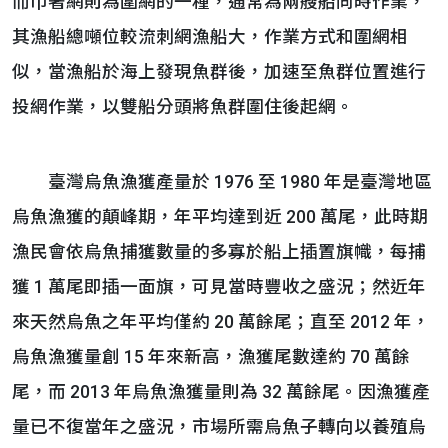
而巾著網則為圍網的一種，通常為兩艘船同時作業，
其漁船總噸位較流刺網漁船大，作業方式和圍網相
似，當漁船於海上發現魚群後，加速至魚群位置進行
投網作業，以雙船分頭將魚群圍住後起網。
臺灣烏魚漁獲產量於 1976 至 1980 年是臺灣地區
烏魚漁獲的顛峰期，年平均達到近 200 萬尾，此時期
漁民會依烏魚捕獲數量的多寡於船上插置旗幟，每捕
獲 1 萬尾即插一面旗，可見當時豐收之盛況；然近年
來天然烏魚之年平均僅約 20 萬餘尾；直至 2012 年，
烏魚漁獲量創 15 年來新高，漁獲尾數達約 70 萬餘
尾，而 2013 年烏魚漁獲量則為 32 萬餘尾。因漁獲產
量已不復當年之盛況，市場所需烏魚子轉向以養殖烏