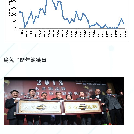
烏魚子歷年漁獲量