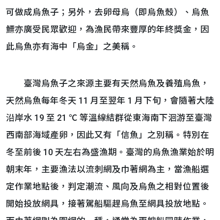
可做成烏魚子；另外，去卵母烏（即烏魚殼）、烏魚
鰾亦廣受民眾歡迎，為漁民帶來豐厚的年終獎金，因
此烏魚亦有海中「烏金」之美稱。
臺灣烏魚子之來源主要有天然烏魚及養殖烏魚，
天然烏魚每年冬天 11 月至翌年 1 月下旬，會隨著大陸
沿岸水 19 至 21 ℃ 等溫線結群從東海南下洄游至臺灣
西南部海域產卵，因此又有「信魚」之別稱。特別在
冬至前後 10 天左右為盛漁期。臺灣的烏魚漁業始於明
朝末年，主要漁法以流刺網及巾著網為主，當漁船選
定作業地點後，判定潮流、風向及烏魚之相對位置後
開始投放網具，接著駕船驅趕烏魚至網具投放地點。