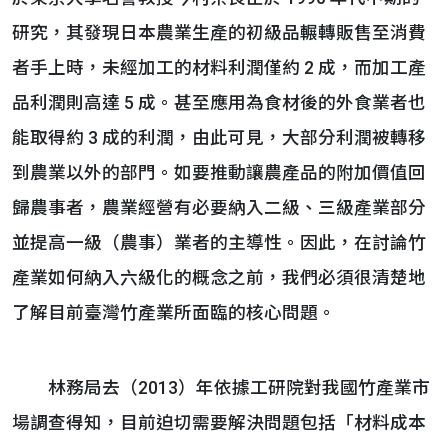
研究，其發現日本農業生產的初級品輾轉販售至消費
者手上時，未經加工的材料利潤僅約 2 成，而加工產
品利潤則高達 5 成。甚至應用為食材後的外食業者也
能取得約 3 成的利潤，由此可見，大部分利潤被轉移
到農業以外的部門。如要推動讓農產品的附加價值回
歸農事者，農業經營有必要納入二級、三級產業部分
並提高一級（農事）業者的主導性。因此，在討論竹
產業如何納入六級化的概念之前，我們必須很清楚地
了解目前臺灣竹產業所面臨的核心問題。
林務局去（2013）年依據工研院對我國竹產業市
場調查得知，目前迫切需要解決問題包括「材料成本