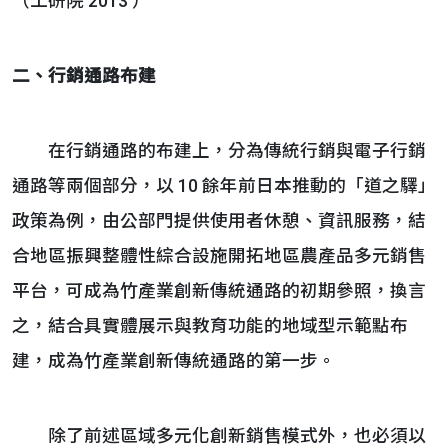
（工研院 2013 ）
二、
行銷通路布建
在行銷通路的布建上，分為傳統行銷與電子行銷
通路等兩個部分，以 10 餘年前日本推動的「道之驛」
政策為例，由公部門提供使用者休憩、資訊服務，結
合地區振興整體性綜合設施開拓地區農產品多元銷售
平台，可成為竹產業創新傳統通路的初期參照，換言
之，結合具實體展示與教育功能的地域型示範點布
建，成為竹產業創新傳統通路的第一步。
除了前述區域多元化創新銷售模式外，也必須以