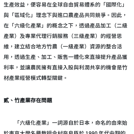
生產效益，便容易在全球自由貿易體系的「國際化」
與「區域化」理念下與進口農產品共同競爭。因此，
在「六級化產業」的概念之下，透過產品加工（二級
產業）及專業代理行銷服務（三級產業）的經營思
維，建立結合地方竹農（一級產業）資源的整合活
用，透過生產、加工、販售一體化來直接提升產品獲
利率，並讓農民擁有直接入股與利潤共享的機會是竹
材產業經營模式轉型關鍵。
貳、
竹產業存在問題
「六級化產業」一詞源自於日本，命名的由來始
於東京大學名譽教授今村奈良臣於 1990 年代中期的