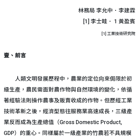
林務局 李允中．李建霖
[1] 李士畦． 1 黃盈賓
[1] 工業技術研究院
壹、
前言
人類文明發展歷程中，農業的定位向來侷限於初
級生產，農民需面對農作物與自然環境的變化，依循
著經驗法則操作農事及販賣收成的作物。但歷經工業
技術革新之後，經濟型態往服務業高速成長，三級產
業反而成為生產總值（Gross Domestic Product,
GDP）的重心。同樣屬於一級產業的竹農若不具規模