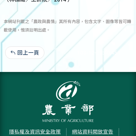
本網站刊載之「農政與農情」其所有內容，包含文字、圖像等皆可轉
載使用，惟須註明出處。
回上一頁
103-12-18:40,454
隱私權及資訊安全政策
網站資料開放宣告