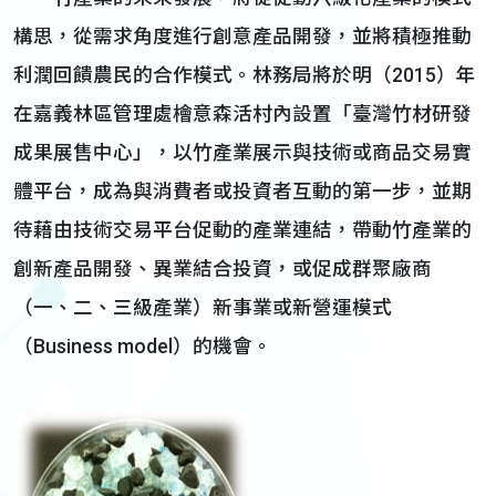
構思，從需求角度進行創意產品開發，並將積極推動
利潤回饋農民的合作模式。林務局將於明（2015）年
在嘉義林區管理處檜意森活村內設置「臺灣竹材研發
成果展售中心」，以竹產業展示與技術或商品交易實
體平台，成為與消費者或投資者互動的第一步，並期
待藉由技術交易平台促動的產業連結，帶動竹產業的
創新產品開發、異業結合投資，或促成群聚廠商
（一、二、三級產業）新事業或新營運模式
（Business model）的機會。