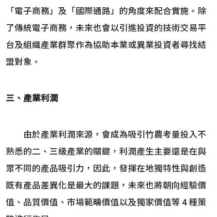
「電子商務」及「國際通路」的角度來配合實施。除
了傳統電子商務，未來也會以引進投資的技術交易平
台及組織產業群聚作為協助本業或異業投資者尋找結
盟對象。
三、
產業利潤
由於產業利潤來源，會成為吸引竹農考量投入不
熟悉的二、三級產業的關鍵，利潤產生主要還是在與
眾不同的產品吸引力，因此，發揮在地獨特性與創造
既有產品差異化是最大的課題，未來也將朝向經驗價
值、品質價值、市場範疇價值以及獨家價值等 4 種策