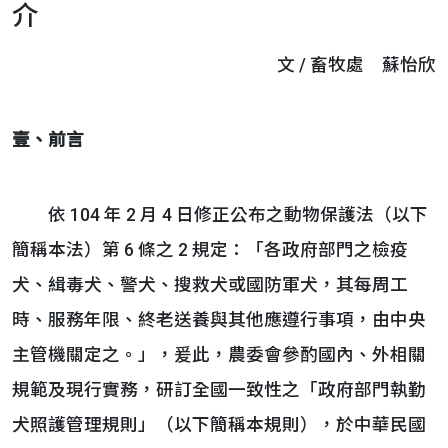
介
文 / 畜牧處 蘇怡欣
壹、
前言
依 104 年 2 月 4 日修正公布之動物保護法（以下
簡稱本法）第 6 條之 2 規定：「各政府部門之檢疫
犬、緝毒犬、警犬、搜救犬或國防軍犬，其每周工
時、服務年限、終老送養與其他應遵行事項，由中央
主管機關定之。」，爰此，農委會參酌國內、外相關
規範及現行實務，研訂全國一致性之「政府部門執勤
犬照護管理規則」（以下簡稱本規則），於中華民國