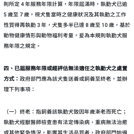
則所定 4 年服務年限計算，年限屆滿時，執勤犬已逾
5 歲至 7 歲，視犬隻當時之健康狀況及其執勤之工作
性質得再執勤 3 年，犬隻多半已達 8 歲至 10 歲，基於
動物健康情形與動物福利考量，爰為本規則執勤犬服
務年限之規定。
四、
已屆服務年限或經評估無法適任之執勤犬之處置
方式
：
政府部門應為該犬隻送養或飼養至終老，並辦
理下列事項：
（一）終老：指飼養該執勤犬致因年歲漸老而死亡；
執勤犬經獸醫師檢查患有法定傳染病、重病無法治癒
或其他緊急情況，影響其生活品質者，政府部門始得