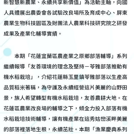
新智慧新農業、永續共享新價值」為活動主軸，向國
人具體展出農委會各試驗改良場所及育成中心、屏東
農業生物科技園區及財團法人農業科技研究院之研發
成果及產業化輔導實績。
本期「花蓮宜蘭區農產業之原鄉部落輔導」系列
繼續報導「友善環境的理念及堅持－苓雅部落推動有
機水稻栽培」，介紹花蓮縣玉里鎮苓雅部落以生產高
品質稻米著稱，為守護及永續經營這片美麗的山野田
景，族人希望轉型有機水稻栽培，友善農耕大地。在
花蓮區農業改良場的輔導之下，傾全力投入部落有機
水稻栽培技術輔導，讓有機產業在這秀姑巒溪畔美麗
的部落裡落地生根，永續茁壯。本期「漁業慶典系列