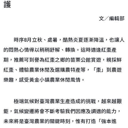
護
文／編輯部
時序8月立秋、處暑，酷熱炎夏逐漸降溫，也讓人
的悶熱心情得以稍稍舒解、轉換。這時適逢紅棗產
期，推薦可到譽為紅棗之鄉的苗栗公館賞遊，親採鮮
紅棗、體驗農業休閒及選購農特產等，「棗」到農遊
樂趣，感受黃金小鎮農業休閒風情。
極端氣候對臺灣農業生產造成的挑戰，越來越艱
鉅，氣候變遷將會不斷考驗我們因應及調適的能力，
未來將是臺灣農業的關鍵時刻，惟有打造「強本進