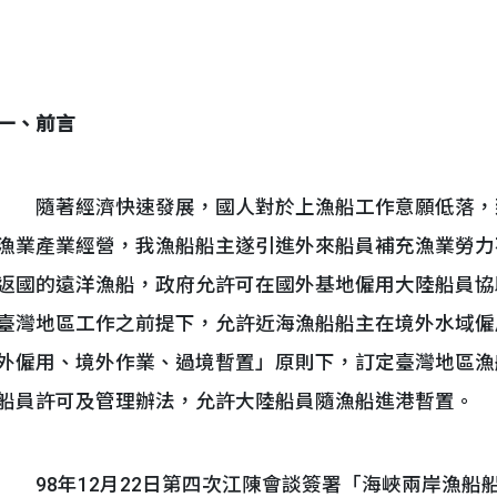
一、
前言
隨著經濟快速發展，國人對於上漁船工作意願低落，
漁業產業經營，我漁船船主遂引進外來船員補充漁業勞力
返國的遠洋漁船，政府允許可在國外基地僱用大陸船員協
臺灣地區工作之前提下，允許近海漁船船主在境外水域僱
外僱用、境外作業、過境暫置」原則下，訂定臺灣地區漁
船員許可及管理辦法，允許大陸船員隨漁船進港暫置。
98年12月22日第四次江陳會談簽署「海峽兩岸漁船