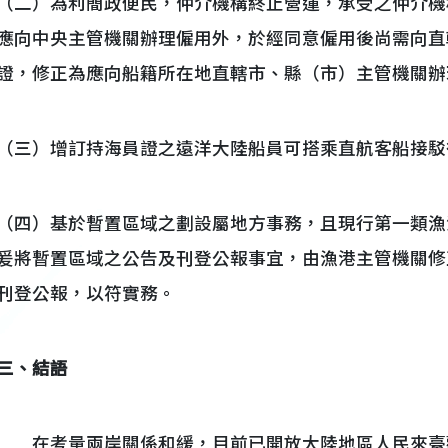
（二）為利簡政便民，仲介機構終止營運，承受之仲介機
應向中央主管機關辦理僱用外，於經同意僱用後尚需向直
證，修正為應向船籍所在地直轄市、縣（市）主管機關辦
（三）增訂持海員證之遠洋大陸船員可搭乘直航客船接駁
（四）基於暫置區域之劃設屬地方事務，且現行第一類漁
爰將暫置區域之公告及刊登公報事宜，由漁港主管機關修
刊登公報，以符實務。
三、結語
在考量兩岸關係和緩，目前已開放大陸地區人民來臺