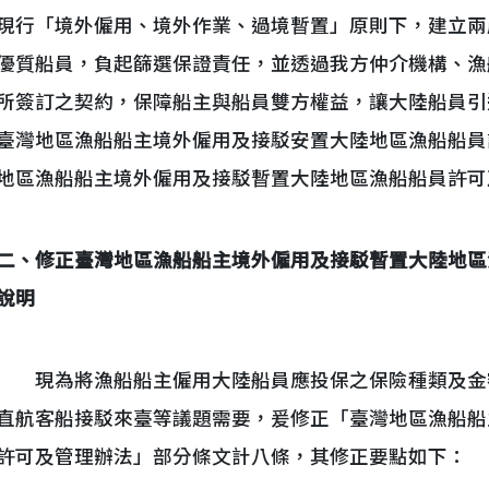
現行「境外僱用、境外作業、過境暫置」原則下，建立兩
優質船員，負起篩選保證責任，並透過我方仲介機構、漁
所簽訂之契約，保障船主與船員雙方權益，讓大陸船員引進
臺灣地區漁船船主境外僱用及接駁安置大陸地區漁船船員
地區漁船船主境外僱用及接駁暫置大陸地區漁船船員許可
二、修正臺灣地區漁船船主境外僱用及接駁暫置大陸地區
說明
現為將漁船船主僱用大陸船員應投保之保險種類及金
直航客船接駁來臺等議題需要，爰修正「臺灣地區漁船船
許可及管理辦法」部分條文計八條，其修正要點如下：