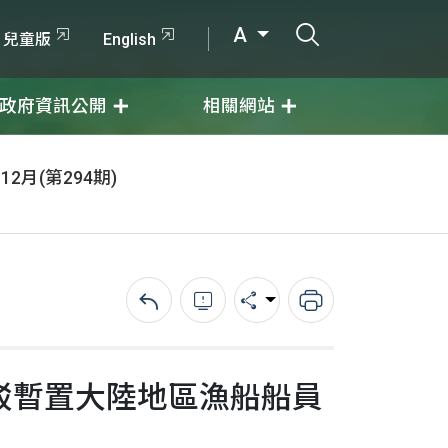
打開搜尋輸入
A
兒童版
English
政府資訊公開
相關網站
12月(第294期)
回上一頁
錯誤回報
分享
列印
駁暫置大陸地區漁船船員