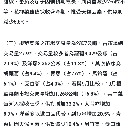
甜椒、番茄及茄子因復耕期較長，到貨量減少2-6成不
等，花椰菜雖值採收盛產期，惟受天候因素，供貨則
減少5.8%。
（三）根莖菜類之市場交易量為2萬7公噸，占市場總
交易量27.9%，交易量較多者為蘿蔔4,079公噸（占
20.4%）及洋蔥2,362公噸（占11.8%），其次依序為
胡蘿蔔（占9.4%）、青蔥（占7.6%）、馬鈴薯（占
6.1%）、茭白筍（占4.0%）。若與9月比較，10月根
莖菜類市場交易量增加1,268公噸（+6.8%），其中蘿
蔔漸入採收旺季，供貨增加33.2%，大蒜亦增加
8.7%，洋蔥多以進口品代替，到貨量增加20.5%，青
蔥則因天候因素，供貨減少18.4%，另竹筍、茭白筍