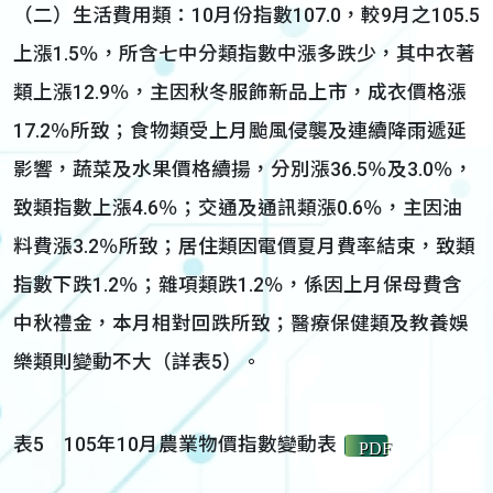
（二）生活費用類：10月份指數107.0，較9月之105.5
上漲1.5％，所含七中分類指數中漲多跌少，其中衣著
類上漲12.9％，主因秋冬服飾新品上市，成衣價格漲
17.2％所致；食物類受上月颱風侵襲及連續降雨遞延
影響，蔬菜及水果價格續揚，分別漲36.5％及3.0％，
致類指數上漲4.6％；交通及通訊類漲0.6％，主因油
料費漲3.2％所致；居住類因電價夏月費率結束，致類
指數下跌1.2％；雜項類跌1.2％，係因上月保母費含
中秋禮金，本月相對回跌所致；醫療保健類及教養娛
樂類則變動不大（詳表5）。
表5 105年10月農業物價指數變動表
PDF