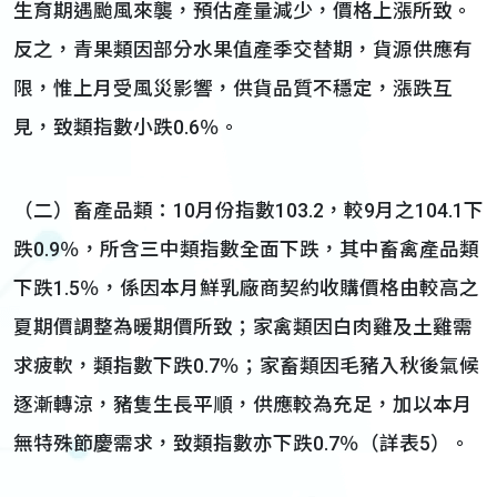
生育期遇颱風來襲，預估產量減少，價格上漲所致。
反之，青果類因部分水果值產季交替期，貨源供應有
限，惟上月受風災影響，供貨品質不穩定，漲跌互
見，致類指數小跌0.6％。
（二）畜產品類：10月份指數103.2，較9月之104.1下
跌0.9％，所含三中類指數全面下跌，其中畜禽產品類
下跌1.5％，係因本月鮮乳廠商契約收購價格由較高之
夏期價調整為暖期價所致；家禽類因白肉雞及土雞需
求疲軟，類指數下跌0.7％；家畜類因毛豬入秋後氣候
逐漸轉涼，豬隻生長平順，供應較為充足，加以本月
無特殊節慶需求，致類指數亦下跌0.7％（詳表5）。