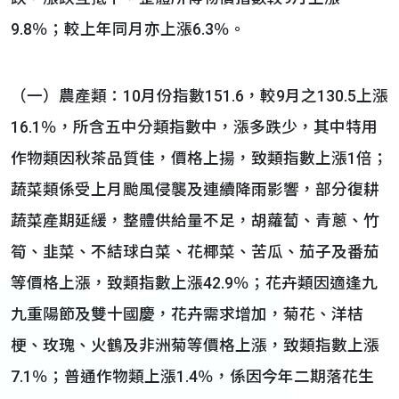
9.8％；較上年同月亦上漲6.3％。
（一）農產類：10月份指數151.6，較9月之130.5上漲
16.1％，所含五中分類指數中，漲多跌少，其中特用
作物類因秋茶品質佳，價格上揚，致類指數上漲1倍；
蔬菜類係受上月颱風侵襲及連續降雨影響，部分復耕
蔬菜產期延緩，整體供給量不足，胡蘿蔔、青蔥、竹
筍、韭菜、不結球白菜、花椰菜、苦瓜、茄子及番茄
等價格上漲，致類指數上漲42.9％；花卉類因適逢九
九重陽節及雙十國慶，花卉需求增加，菊花、洋桔
梗、玫瑰、火鶴及非洲菊等價格上漲，致類指數上漲
7.1％；普通作物類上漲1.4％，係因今年二期落花生