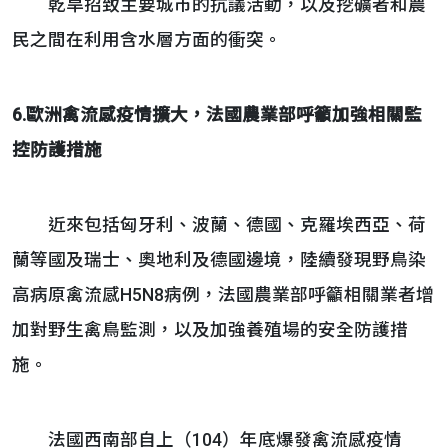
乾旱招致主要城市的抗議活動，以及挖礦者和農
民之間在利用含水層方面的衝突。
6.歐洲禽流感疫情擴大，法國農業部呼籲加強相關監
控防護措施
近來包括匈牙利、波蘭、德國、克羅埃西亞、荷
蘭等國及瑞士、奧地利及德國邊境，陸續發現野鳥染
高病原禽流感H5N8病例，法國農業部呼籲相關業者增
加對野生禽鳥監測，以及加強養殖場的安全防護措
施。
法國西南部自上（104）年底爆發禽流感疫情