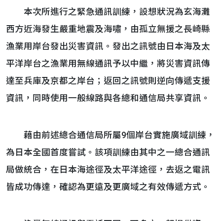
本次所進行之緊急通訊訓練，設想狀況為玄海灘
西方近海發生嚴重地震及海嘯，由孤立無援之長崎縣
漁業用岸台發出災害資訊。發出之訊號由日本海及太
平洋岸台之漁業用無線通訊予以中繼，將災害資訊傳
達至兵庫及京都之岸台；返回之訊號則逆向傳遞支援
資訊，同時使用一般線路與各總和通信局共享資訊。
藉由前述總合通信局所屬9個岸台實施廣域訓練，
為日本全國首度嘗試。該項訓練由其中之一總合通訊
局做統合，在日本海途徑及太平洋途徑，去返之電訊
皆成功傳達，確認為更遠及更廣域之有效傳遞方式。