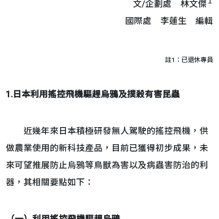
１
文/企劃處 林文傑
國際處 李蓮生 編輯
註1：已退休專員
1.日本利用搖控飛機驅趕烏鴉及撲殺有害昆蟲
近幾年來日本積極研發無人駕駛的搖控飛機，供
做農業使用的新科技產品，目前已獲得初步成果，未
來可望推展防止烏鴉等鳥獸為害以及病蟲害防治的利
器，其相關要點如下：