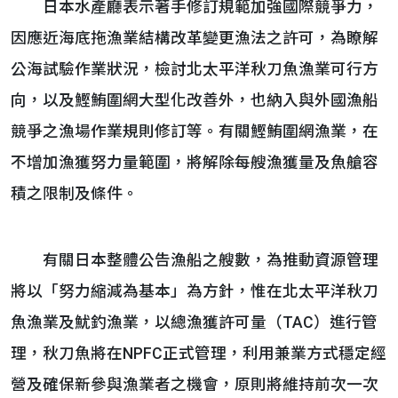
日本水產廳表示著手修訂規範加強國際競爭力，
因應近海底拖漁業結構改革變更漁法之許可，為瞭解
公海試驗作業狀況，檢討北太平洋秋刀魚漁業可行方
向，以及鰹鮪圍網大型化改善外，也納入與外國漁船
競爭之漁場作業規則修訂等。有關鰹鮪圍網漁業，在
不增加漁獲努力量範圍，將解除每艘漁獲量及魚艙容
積之限制及條件。
有關日本整體公告漁船之艘數，為推動資源管理
將以「努力縮減為基本」為方針，惟在北太平洋秋刀
魚漁業及魷釣漁業，以總漁獲許可量（TAC）進行管
理，秋刀魚將在NPFC正式管理，利用兼業方式穩定經
營及確保新參與漁業者之機會，原則將維持前次一次