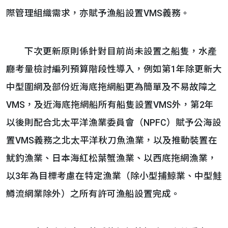
際管理組織需求，亦賦予漁船設置VMS義務。
下次更新原則係針對目前尚未設置之船隻，水產
廳考量檢討編列預算階段性導入，例如第1年除更新大
中型圍網及部份近海底拖網船更為簡單及不易故障之
VMS，及近海底拖網船所有船隻設置VMS外，第2年
以後則配合北太平洋漁業委員會（NPFC）賦予公海設
置VMS義務之北太平洋秋刀魚漁業，以及推動裝置在
魷釣漁業、日本海紅松葉蟹漁業、以西底拖網漁業，
以3年為目標考慮在特定漁業（除小型捕鯨業、中型鮭
鱒流網業除外）之所有許可漁船設置完成。