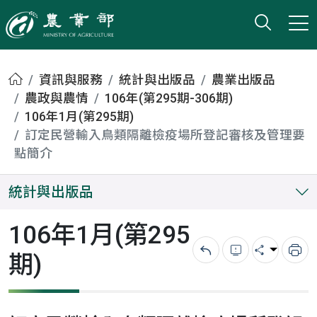
打開搜
小版
農業部
首頁
資訊與服務
統計與出版品
農業出版品
農政與農情
106年(第295期-306期)
106年1月(第295期)
訂定民營輸入鳥類隔離檢疫場所登記審核及管理要
點簡介
統計與出版品
106年1月(第295
期)
回上一頁
錯誤回報
分享
列