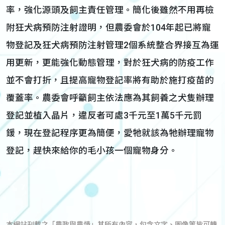
率，強化源頭及飼主責任管理。簡化後雖然不用再檢
附狂犬病預防注射證明，但農委會於104年起已將寵
物登記及狂犬病預防注射管理2個系統整合界接互為運
用更新，更能強化動態管理，對於狂犬病的防疫工作
並不會打折，且提高寵物登記率將有助於施打疫苗的
覆蓋率。農委會呼籲飼主依法應為其飼養之犬隻辦理
登記並植入晶片，違反者可處3千元至1萬5千元罰
鍰，現在登記程序更為簡便，愛牠就該為牠辦理寵物
登記，趕快來給你的毛小孩一個寵物身分。
本網站刊載之「農政與農情」其所有內容，包含文字、圖像等皆可轉