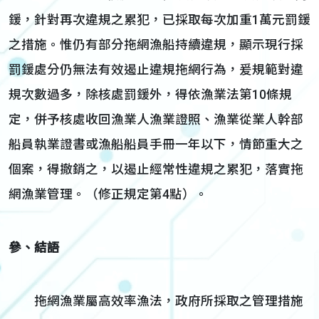
鍰，針對再次違規之累犯，已採取每次加重1萬元罰鍰
之措施。惟仍有部分拖網漁船持續違規，顯示現行採
罰鍰處分仍無法有效遏止違規拖網行為，爰規範對違
規次數過多，除核處罰鍰外，得依漁業法第10條規
定，併予核處收回漁業人漁業證照、漁業從業人幹部
船員執業證書或漁船船員手冊一年以下，情節重大之
個案，得撤銷之，以遏止經常性違規之累犯，落實拖
網漁業管理。（修正規定第4點）。
參、結語
拖網漁業屬高效率漁法，政府所採取之管理措施