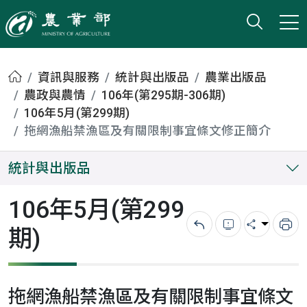
打開搜
小版
農業部
首頁
資訊與服務
統計與出版品
農業出版品
農政與農情
106年(第295期-306期)
106年5月(第299期)
拖網漁船禁漁區及有關限制事宜條文修正簡介
統計與出版品
106年5月(第299
期)
回上一頁
錯誤回報
分享
列
拖網漁船禁漁區及有關限制事宜條文