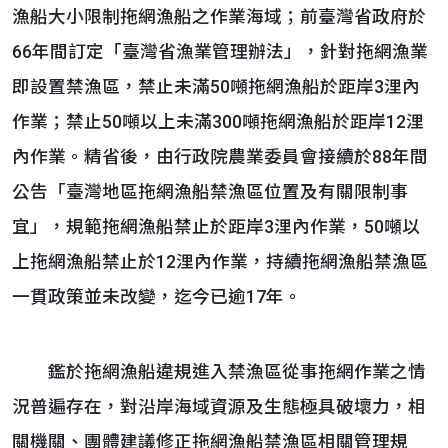
漁船大小限制拖網漁船之作業海域；前臺灣省政府於
66年間訂定「臺灣省漁業管理辦法」，針對拖網漁業
即設置禁漁區，禁止未滿50噸拖網漁船於距岸3浬內
作業；禁止50噸以上未滿300噸拖網漁船於距岸12浬
內作業。精省後，由行政院農業委員會接續於88年間
公告「臺灣地區拖網漁船禁漁區位置及有關限制事
宜」，規範拖網漁船禁止於距岸3浬內作業，50噸以
上拖網漁船禁止於12浬內作業，持續拖網漁船禁漁區
一貫政策並未改變，迄今已逾17年。
鑑於拖網漁船違規進入禁漁區從事拖網作業之情
況普遍存在，對沿岸海域資源及生態極具破壞力，相
關機關、團體建議修正拖網漁船禁漁區相關管理規