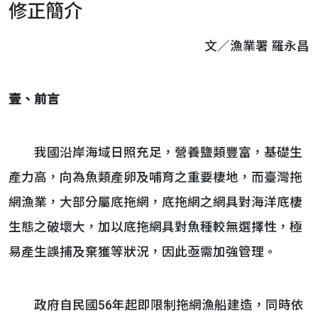
修正簡介
文／漁業署 羅永昌
壹、前言
我國沿岸海域日照充足，營養鹽類豐富，基礎生
產力高，向為魚類產卵及哺育之重要棲地，而臺灣拖
網漁業，大部分屬底拖網，底拖網之網具對海洋底棲
生態之破壞大，加以底拖網具對魚種較無選擇性，極
易產生誤捕及棄獲等狀況，因此亟需加強管理。
政府自民國56年起即限制拖網漁船建造，同時依