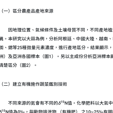
（一）區分農產品產地來源
因地理位置、氣候條件及土壤母質不同，不同產地植
異。本研究以大蒜為例，分析阿根廷、中國大陸、越南、
銣、鍶等25種微量元素濃度，進行產地區分。結果顯示，
洲）及亞洲各國標本（圖1）。另以主成份分析亞洲標本
清楚區分（圖2）。
（二）建立有機施作蔬菜鑑別技術
15
不同來源的氮會有不同的
δ
N值。化學肥料以大氣
15
δ
N值為0‰，與動物排泄物 （有機肥） 之10~25‰