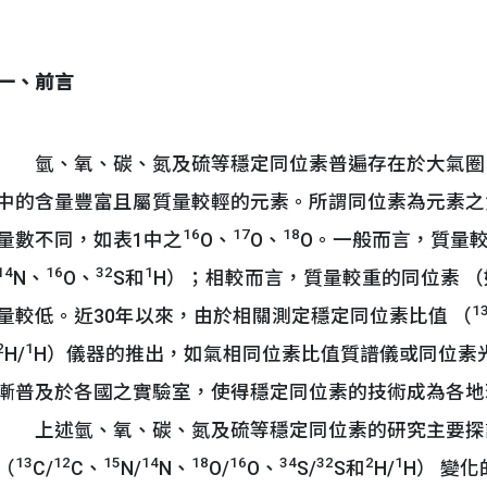
一、前言
氫、氧、碳、氮及硫等穩定同位素普遍存在於大氣圈
中的含量豐富且屬質量較輕的元素。所謂同位素為元素之
16
17
18
量數不同，如表1中之
O、
O、
O。一般而言，質量
14
16
32
1
N、
O、
S和
H）；相較而言，質量較重的同位素 （
1
量較低。近30年以來，由於相關測定穩定同位素比值 （
2
1
H/
H）儀器的推出，如氣相同位素比值質譜儀或同位素
漸普及於各國之實驗室，使得穩定同位素的技術成為各地
上述氫、氧、碳、氮及硫等穩定同位素的研究主要探
13
12
15
14
18
16
34
32
2
1
（
C/
C、
N/
N、
O/
O、
S/
S和
H/
H） 變