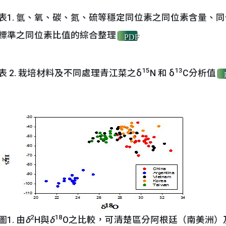
表1. 氫、氧、碳、氮、硫等穩定同位素之同位素含量、
標準之同位素比值的綜合整理
PDF
15
13
表 2. 栽培材料及不同處理青江菜之δ
N 和 δ
C分析值
2
18
圖1. 由
δ
H與
δ
O之比較，可清楚區分阿根廷（南美洲）