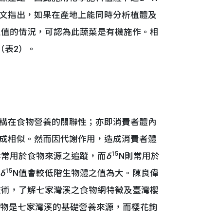
文指出，如果在產地上能同時分析植體及
之值的情況，可認為此蔬菜是有機施作。相
（表2）。
構在食物營養的關聯性；亦即消費者體內
成相似。然而因代謝作用，造成消費者體
15
C常用於食物來源之追蹤，而
δ
N則常用於
15
δ
N值會較低階生物體之值為大。陳良偉
技術，了解七家灣溪之食物網特徵及臺灣櫻
物是七家灣溪的基礎營養來源，而櫻花鉤