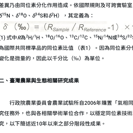
差異乃由同位素分化作用造成。依國際規則及可跨實驗室
15
18
34
2
δ
N、
δ
O、
δ
S和
δ
H），其定義為：
2
1
18
16
13
12
15
14
34
32
(1) 式中
R
為
H/
H、
O/
O、
C/
C、
N/
N或
S/
為國際共同標準品的同位素比值 （表1）。因為同位素分化作用
變化是微量的，因此以千分比（‰）為單位。
二、臺灣農業與生態相關研究成果
行政院農業委員會農業試驗所自2006年購置「氣相
究任務外，也與各相關學術單位合作，以穩定同位素技術
究，以下簡述近10年以來之部分階段性成果。