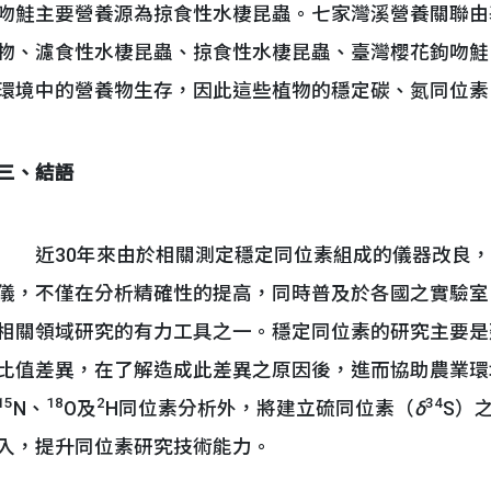
吻鮭主要營養源為掠食性水棲昆蟲。七家灣溪營養關聯由
物、濾食性水棲昆蟲、掠食性水棲昆蟲、臺灣櫻花鉤吻鮭
環境中的營養物生存，因此這些植物的穩定碳、氮同位素
三、結語
近30年來由於相關測定穩定同位素組成的儀器改良，
儀，不僅在分析精確性的提高，同時普及於各國之實驗室
相關領域研究的有力工具之一。穩定同位素的研究主要是
比值差異，在了解造成此差異之原因後，進而協助農業環
15
18
2
34
N、
O及
H同位素分析外，將建立硫同位素（
δ
S）
入，提升同位素研究技術能力。