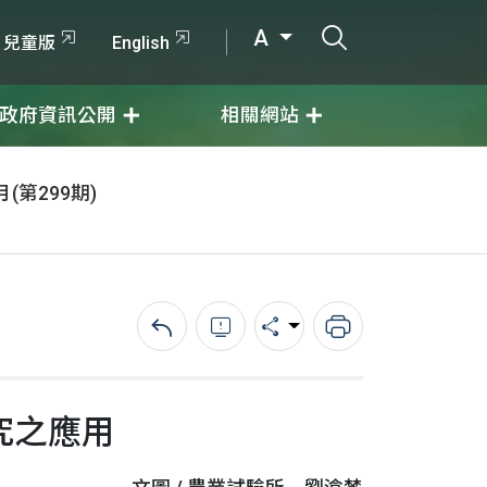
打開搜尋輸入
A
兒童版
English
政府資訊公開
相關網站
月(第299期)
回上一頁
錯誤回報
分享
列印
究之應用