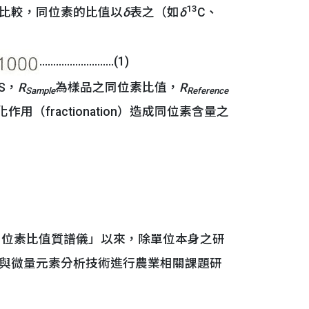
13
比較，同位素的比值以
δ
表之（如
δ
C、
………………………(1)
S，
R
為樣品之同位素比值，
R
Sample
Reference
（fractionation）造成同位素含量之
同位素比值質譜儀」以來，除單位本身之研
與微量元素分析技術進行農業相關課題研