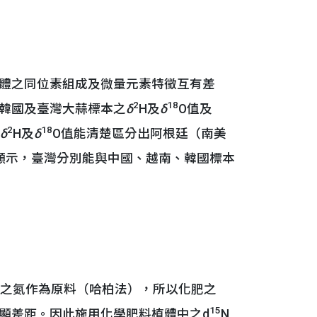
體之同位素組成及微量元素特徵互有差
2
18
韓國及臺灣大蒜標本之
δ
H及
δ
O值及
2
18
δ
H及
δ
O值能清楚區分出阿根廷（南美
顯示，臺灣分別能與中國、越南、韓國標本
中之氮作為原料（哈柏法），所以化肥之
15
有明顯差距。因此施用化學肥料植體中之d
N