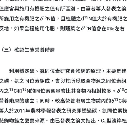
值應會與施用有機肥之值有所區別。由筆者等人發表之論
15
15
所施用之有機肥之
δ
N值，且植體之d
N值大於有機肥
15
反地，如果全程施用化肥，則蔬菜之
δ
N值會在0‰左右
（三）確認生態營養階層
利用穩定碳、氮同位素研究食物網的原理，主要是建
之碳、氮之同位素組成，會與其所覓取食物源之同位素組
13
15
13
內之
C和
N的同位素含量會比其食物內相對較多。
δ
13
營養階層的建立；同時，較高營養階層生物體內的
δ
C與
等人於2011年農林學報發表之研究即透過碳、氮同位素
花鉤吻鮭之營養來源。由已發表之論文指出，C
型濱岸植
3