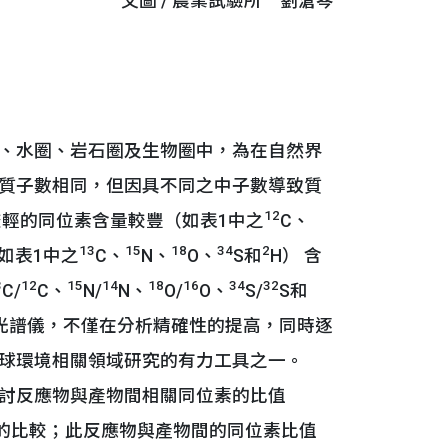
文圖 / 農業試驗所 劉滄棽
、水圈、岩石圈及生物圈中，為在自然界
質子數相同，但因具不同之中子數導致質
12
較輕的同位素含量較豐（如表1中之
C、
13
15
18
34
2
如表1中之
C、
N、
O、
S和
H） 含
3
12
15
14
18
16
34
32
C/
C、
N/
N、
O/
O、
S/
S和
光譜儀，不僅在分析精確性的提高，同時逐
球環境相關領域研究的有力工具之一。
討反應物與產物間相關同位素的比值
化的比較；此反應物與產物間的同位素比值