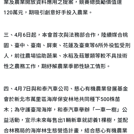
業及農業開放資料應用之提案，競賽總獎勵價值達
120萬元，期吸引創意好手投入農業。
三、4月6日起，本會首次與法務部合作，陸續媒合桃
園、臺中、臺南、屏東、花蓮及臺東等6所外役監受刑
人，前往農場協助蔬果、水稻及菇蕈類等較不具技術
性之農務工作，期紓解農業季節性缺工情形。
四、4月7日與和泰汽車公司、慈心有機農業發展基金
會於新北市萬里區海岸保安林地共同種下500株苗
木；為守護臺灣海岸，和泰汽車舉辦「一車一樹」公
益活動，宣示未來每售出1輛新車就認養1棵樹，並配
合林務局的海岸林生態營造計畫，結合慈心有機農業