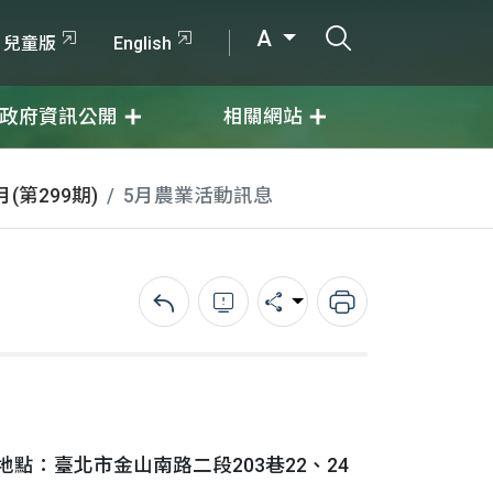
打開搜尋輸入
A
兒童版
English
政府資訊公開
相關網站
月(第299期)
5月農業活動訊息
回上一頁
錯誤回報
分享
列印
（地點：臺北市金山南路二段203巷22、24