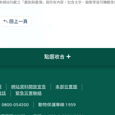
本網站刊載之「農政與農情」其所有內容，包含文字、圖像等皆可轉載使
回上一頁
106-05-22:3,566
點選收合
策
網站資料開放宣告
本部位置圖
電話
緊急災害聯絡
00-054300
動物保護專線:1959