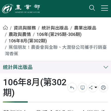
打開搜
小版
農業部
首頁
資訊與服務
統計與出版品
農業出版品
農政與農情
106年(第295期-306期)
106年8月(第302期)
蕉個朋友！農委會與全聯、大潤發公司攜手行銷臺
灣香蕉
統計與出版品
106年8月(第302
期)
回上一頁
錯誤回報
分享
列