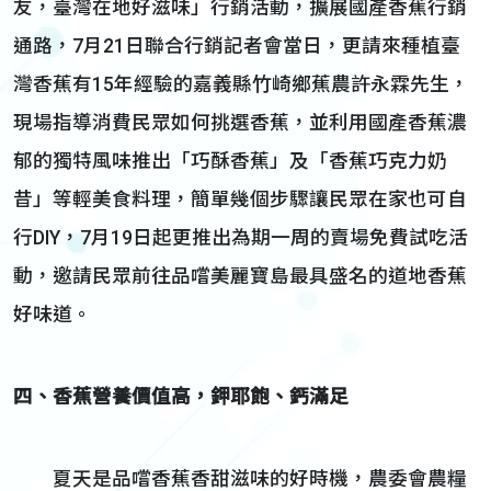
友，臺灣在地好滋味」行銷活動，擴展國產香蕉行銷
通路，7月21日聯合行銷記者會當日，更請來種植臺
灣香蕉有15年經驗的嘉義縣竹崎鄉蕉農許永霖先生，
現場指導消費民眾如何挑選香蕉，並利用國產香蕉濃
郁的獨特風味推出「巧酥香蕉」及「香蕉巧克力奶
昔」等輕美食料理，簡單幾個步驟讓民眾在家也可自
行DIY，7月19日起更推出為期一周的賣場免費試吃活
動，邀請民眾前往品嚐美麗寶島最具盛名的道地香蕉
好味道。
四、香蕉營養價值高，鉀耶飽、鈣滿足
夏天是品嚐香蕉香甜滋味的好時機，農委會農糧