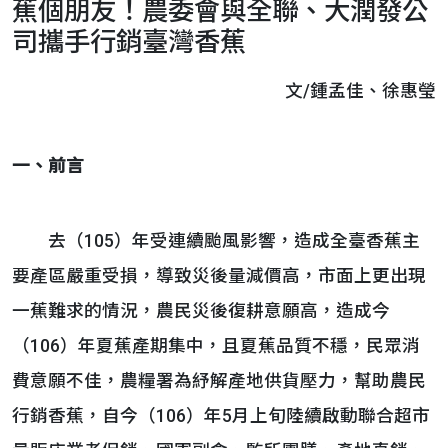
蕉個朋友！農委會與全聯、大潤發公
司攜手行銷臺灣香蕉
文/鍾孟佳、徐惠瑩
一、前言
去（105）年受連續颱風影響，造成全臺香蕉主
要產區嚴重受損，導致災後量減價高，市面上更出現
一蕉難求的情況，農民災後復耕意願高，造成今
（106）年夏蕉產期集中，且夏蕉品質不穩，民眾消
費意願不佳，農糧署為紓解產地供貨壓力，幫助農民
行銷香蕉，自今（106）年5月上旬陸續啟動聯合超市