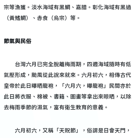
宗等漁獲。淡水海域有黑鯛、嘉腊。彰化海域有黑過
（黃鰭鯛）、赤食（烏宗）等。
節氣與民俗
台灣六月已完全脫離梅雨期，四週海域隨時有低
氣壓形成，颱風從此說來就來。六月初六，相傳古代
皇帝於此日曝晒龍袍，「六月六，曝龍袍」民間亦於
此日將衣服、棉被、書籍、圖畫等拿出來晾晒，以除
去梅雨季節的濕氣，富有衛生教育的意義。
六月初六，又稱「天貺節」，俗謂是日會天門，