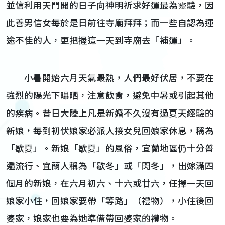
並信利用天門開的日子向神明祈求好運最為靈驗，因
此善男信女每於是日前往寺廟拜拜；而一些自認為運
途不佳的人，更把握這一天到寺廟去「補運」。
小暑開始六月天氣最熱，人們最好伏居，不要在
強烈的陽光下曝晒，注意飲食，避免中暑或引起其他
的疾病。昔日大陸上凡是新婚不久沒有過夏天經驗的
新娘，每到初伏娘家必派人接女兒回娘家休息，稱為
「歇夏」。新娘「歇夏」的風俗，宜蘭地區仍十分普
遍流行、宜蘭人稱為「歇冬」或「閃冬」，出嫁滿四
個月的新娘，在六月初六、十六或廿六，任擇一天回
娘家小住，回娘家要帶「等路」（禮物），小住後回
婆家，娘家也要為她準備帶回婆家的禮物。