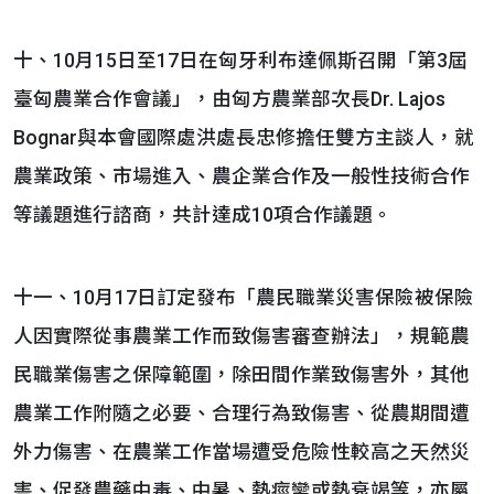
十、10月15日至17日在匈牙利布達佩斯召開「第3屆
臺匈農業合作會議」，由匈方農業部次長Dr. Lajos
Bognar與本會國際處洪處長忠修擔任雙方主談人，就
農業政策、市場進入、農企業合作及一般性技術合作
等議題進行諮商，共計達成10項合作議題。
十一、10月17日訂定發布「農民職業災害保險被保險
人因實際從事農業工作而致傷害審查辦法」，規範農
民職業傷害之保障範圍，除田間作業致傷害外，其他
農業工作附隨之必要、合理行為致傷害、從農期間遭
外力傷害、在農業工作當場遭受危險性較高之天然災
害、促發農藥中毒、中暑、熱痙攣或熱衰竭等，亦屬