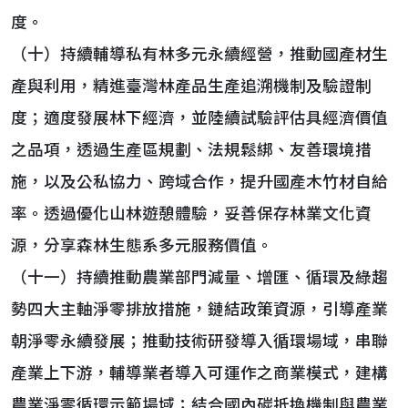
度。
（十）持續輔導私有林多元永續經營，推動國產材生
產與利用，精進臺灣林產品生產追溯機制及驗證制
度；適度發展林下經濟，並陸續試驗評估具經濟價值
之品項，透過生產區規劃、法規鬆綁、友善環境措
施，以及公私協力、跨域合作，提升國產木竹材自給
率。透過優化山林遊憩體驗，妥善保存林業文化資
源，分享森林生態系多元服務價值。
（十一）持續推動農業部門減量、增匯、循環及綠趨
勢四大主軸淨零排放措施，鏈結政策資源，引導產業
朝淨零永續發展；推動技術研發導入循環場域，串聯
產業上下游，輔導業者導入可運作之商業模式，建構
農業淨零循環示範場域；結合國內碳抵換機制與農業