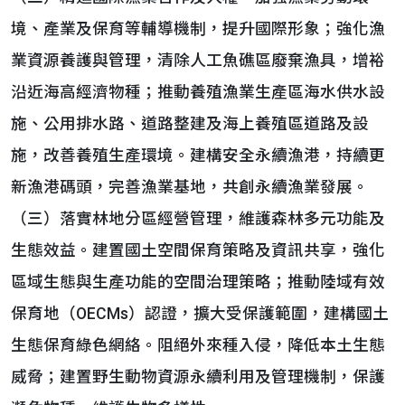
境、產業及保育等輔導機制，提升國際形象；強化漁
業資源養護與管理，清除人工魚礁區廢棄漁具，增裕
沿近海高經濟物種；推動養殖漁業生產區海水供水設
施、公用排水路、道路整建及海上養殖區道路及設
施，改善養殖生產環境。建構安全永續漁港，持續更
新漁港碼頭，完善漁業基地，共創永續漁業發展。
（三）落實林地分區經營管理，維護森林多元功能及
生態效益。建置國土空間保育策略及資訊共享，強化
區域生態與生產功能的空間治理策略；推動陸域有效
保育地（OECMs）認證，擴大受保護範圍，建構國土
生態保育綠色網絡。阻絕外來種入侵，降低本土生態
威脅；建置野生動物資源永續利用及管理機制，保護