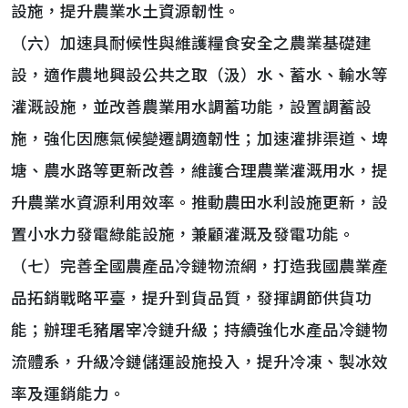
設施，提升農業水土資源韌性。
（六）加速具耐候性與維護糧食安全之農業基礎建
設，適作農地興設公共之取（汲）水、蓄水、輸水等
灌溉設施，並改善農業用水調蓄功能，設置調蓄設
施，強化因應氣候變遷調適韌性；加速灌排渠道、埤
塘、農水路等更新改善，維護合理農業灌溉用水，提
升農業水資源利用效率。推動農田水利設施更新，設
置小水力發電綠能設施，兼顧灌溉及發電功能。
（七）完善全國農產品冷鏈物流網，打造我國農業產
品拓銷戰略平臺，提升到貨品質，發揮調節供貨功
能；辦理毛豬屠宰冷鏈升級；持續強化水產品冷鏈物
流體系，升級冷鏈儲運設施投入，提升冷凍、製冰效
率及運銷能力。