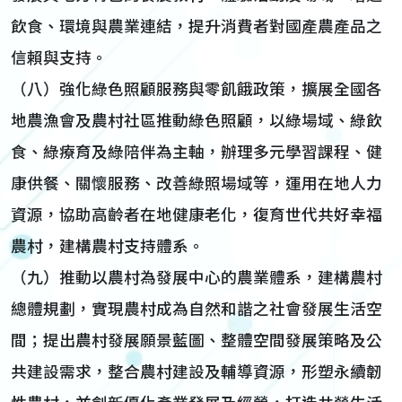
飲食、環境與農業連結，提升消費者對國產農產品之
信賴與支持。
（八）強化綠色照顧服務與零飢餓政策，擴展全國各
地農漁會及農村社區推動綠色照顧，以綠場域、綠飲
食、綠療育及綠陪伴為主軸，辦理多元學習課程、健
康供餐、關懷服務、改善綠照場域等，運用在地人力
資源，協助高齡者在地健康老化，復育世代共好幸福
農村，建構農村支持體系。
（九）推動以農村為發展中心的農業體系，建構農村
總體規劃，實現農村成為自然和諧之社會發展生活空
間；提出農村發展願景藍圖、整體空間發展策略及公
共建設需求，整合農村建設及輔導資源，形塑永續韌