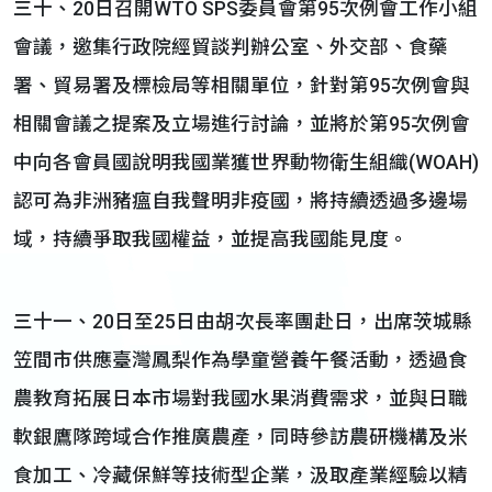
三十、20日召開WTO SPS委員會第95次例會工作小組
會議，邀集行政院經貿談判辦公室、外交部、食藥
署、貿易署及標檢局等相關單位，針對第95次例會與
相關會議之提案及立場進行討論，並將於第95次例會
中向各會員國說明我國業獲世界動物衛生組織(WOAH)
認可為非洲豬瘟自我聲明非疫國，將持續透過多邊場
域，持續爭取我國權益，並提高我國能見度。
三十一、20日至25日由胡次長率團赴日，出席茨城縣
笠間市供應臺灣鳳梨作為學童營養午餐活動，透過食
農教育拓展日本市場對我國水果消費需求，並與日職
軟銀鷹隊跨域合作推廣農產，同時參訪農研機構及米
食加工、冷藏保鮮等技術型企業，汲取產業經驗以精