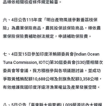
品得依相關檢疫條件規定輸臺。
六、4日公告115年度「明台產物風速參數番荔枝保
險」為農業保險商品，農民投保該保險商品，得依農
業保險保險費補助辦法規定，申請補助保險費。
七、4日至15日參加印度洋鮪類委員會(Indian Ocean
Tuna Commission, IOTC)第30屆委員會(S30)暨相關次
委員會等會議，我方積極參與各項議題討論，並成功
爭取黃鰭鮪配額10,688公噸及劍旗魚配額3,358公噸，
有效維護我國印度洋遠洋漁業權益及產業發展空間。
八、5日公告「臺東縣太麻里鄉LL009華源坑內大規模