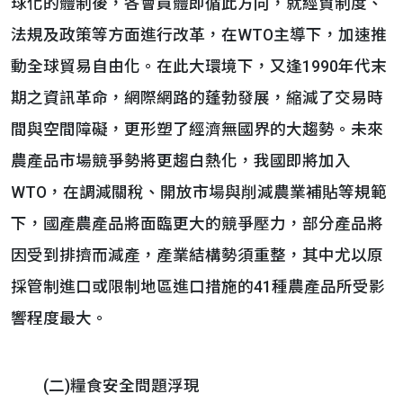
球化的體制後，各會員體即循此方向，就經貿制度、
法規及政策等方面進行改革，在WTO主導下，加速推
動全球貿易自由化。在此大環境下，又逢1990年代末
期之資訊革命，網際網路的蓬勃發展，縮減了交易時
間與空間障礙，更形塑了經濟無國界的大趨勢。未來
農產品市場競爭勢將更趨白熱化，我國即將加入
WTO，在調減關稅、開放市場與削減農業補貼等規範
下，國產農產品將面臨更大的競爭壓力，部分產品將
因受到排擠而減產，產業結構勢須重整，其中尤以原
採管制進口或限制地區進口措施的41種農產品所受影
響程度最大。
(二)糧食安全問題浮現