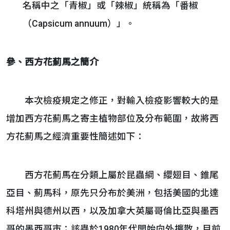
名稱中之「青椒」或「辣椒」統稱為「番椒
（Capsicum annuum）」。
參、西方花薊馬之簡介
本次檢疫規定之修正，對輸入檢疫影響較大的是
增加西方花薊馬之寄主植物部位及分布範圍，故將西
方花薊馬之經濟重要性簡述如下：
西方花薊馬在分類上屬於昆蟲綱、纓翅目、錐尾
亞目、薊馬科，原先只分布於美洲，包括美國的北達
科塔州與德州以西，以及加拿大英屬哥倫比亞與墨西
哥的墨西哥市；該蟲於1980年代開始向外擴散，目前