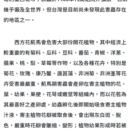
幾乎遍及全世界，但台灣是目前尚未發現此害蟲存在
的地區之一。
西方花薊馬會危害大部份開花植物，其中經濟上
較重要的有菊科、瓜科、豆科、番茄、青椒、洋蔥、
蘋果、桃、梨、草莓等作物，以及各種花卉，特別是
菊花、玫瑰、康乃馨、唐菖蒲、非洲菊、非洲堇等花
卉受害最嚴重。薊馬類害蟲會產卵在寄主植物的花、
葉、幼果、果梗、花萼或嫩莖等組織內，而以花苞為
其最喜好之產卵處。幼蟲孵化後即開始吸食寄主植物
汁液，寄主植物花瓣被取食後，會出現灰白斑、脫
色，嚴重時花瓣會皺縮、變形；植物幼果形成時若被