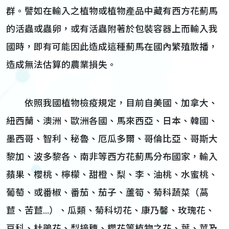
群。譬如在輸入之植物或植物產品中藏有西方花薊馬
的活蟲或蟲卵，或有活蟲附著於包裝容器上而輸入我
國時，即有可能因此造成這種薊馬在國內繁殖散播，
造成無法估算的農業損失。
依照我國植物檢疫規定，目前自美國、加拿大、
紐西蘭、澳洲、歐洲各國、馬來西亞、日本、韓國、
墨西哥、智利、秘魯、厄瓜多爾、哥倫比亞、哥斯大
黎加、波多黎各、南非等西方花薊馬分布國家，輸入
蘋果、櫻桃、檸檬、甜橙、梨、李、油桃、水蜜桃、
葡萄、或番椒、番茄、茄子、蘆筍、菊科蔬菜（萵
苣、苦苣…）、瓜類、菊科切花、康乃馨、玫瑰花、
豆科、杜鵑花、梨接穗、櫻花等植物之花、葉、莖及