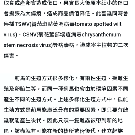
取食或產卵會造成傷口，果實長大後原本細小的傷口
會擴張為大傷痕，造成商品價值降低。此害蟲同時會
傳播TSWV(蕃茄斑點萎凋病毒tomato spotted wilt
virus)、CSNV(菊花莖部壞疽病毒chrysanthemum
stem necrosis virus)等病毒病，造成寄主植物的二次
傷害。
薊馬的生殖方式很多樣化，有兩性生殖、孤雌生
殖及卵胎生等，而同一種薊馬也會由於環境因素不同
產生不同的生殖方式。上述多樣化生殖方式中，孤雌
生殖方式是薊馬能廣泛分布的重要因素，即只要有雌
蟲就能產生後代。因此只須一隻雌蟲被帶到新的地
區，該蟲就有可能在新的棲所繁衍後代，建立起族