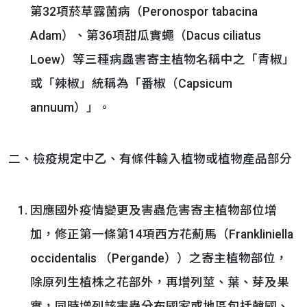
第32項菸草露菌病（Peronospor tabacina
Adam）、第36項甜瓜實蠅（Dacus ciliatus
Loew）等三種病蟲害寄主植物名稱中之「青椒」
或「辣椒」統稱為「番椒（Capsicum
annuum）」。
二、檢疫規定中乙、有條件輸入植物或植物產品部分
因應國外疫情變更及害蟲危害寄主植物部位增
加，修正第一條第14項西方花薊馬（Frankliniella
occidentalis （Pergande））之寄主植物部位，
除原列生植株之花部外，再增列莖、葉、芽及果
實，同時增列該害蟲分布國家或地區包括韓國、