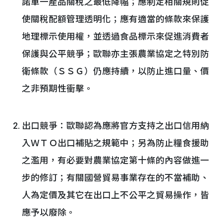
諾單一產品關稅之最低降幅；應制定相關規則促
使關稅配額管理透明化；應有適當的條款來保護
地理標示使用權，並透過食品標示來促進消費者
保護與公平競爭；歐聯亦主張農業協定之特別防
衛條款（ＳＳＧ）仍應持續，以防止進口量、價
之非預期性衝擊。
出口競爭：歐聯認為應將官方支持之出口信用納
入ＷＴＯ出口補貼之規範中；另為防止糧食援助
之濫用，有必要對農業協定第十條的內容做進一
步的修訂；有關國營貿易事業存在的不當補助、
人為定價及其它在出口上不公平之貿易操作，皆
應予以廢除。