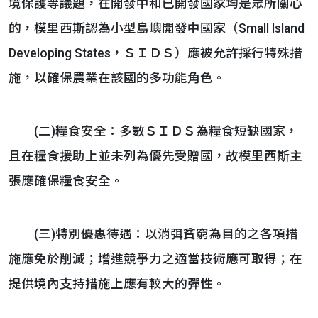
境保護等議題，在開發中和已開發國家均是眾所關心
的，模里西斯認為小型島嶼開發中國家（Small Island
Developing States，ＳＩＤＳ）應被允許採行特殊措
施，以確保農業在該國的多功能角色。
(二)糧食安全：多數ＳＩＤＳ為糧食短缺國家，
且在糧食援助上並未列為優先受贈國，故模里西斯主
張應確保糧食安全。
(三)特別優惠待遇：以消弭貧窮為目的之各項措
施應免於削減；增進競爭力之適當技術應可取得；在
提供境內支持措施上應有較大的彈性。