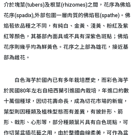
介於塊莖(tubers)及根莖(rhizomes)之間，花序為佛焰
花序(spadix),外部包圍一層肉質的佛焰苞(spathe)。佛
焰苞依品種之不同，有純白、金黃、淺黃、粉紅及紫
紅等顏色，其基部內面具或不具有深紫色斑點；佛焰
花序則幾乎均為鮮黃色。花序之上部為雄花，接近基
部為雌花。
白色海芋於國內已有多年栽培歷史，而彩色海芋
於民國80年左右自紐西蘭引進國內栽培，年進口約數
十萬個種球，因切花壽命長，成為切花市場的新寵，
葉型則因種類及植株型態而有差異，有披針形、箭
形、戟形、心形等，部分種類葉片具有白色斑點，可
作切葉盆插花藝之用，由於整體曲線柔美，可作為盆