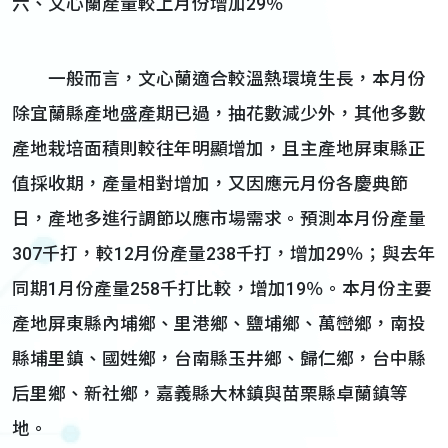
六、文心蘭產量較上月份增加29％
一般而言，文心蘭適合較溫熱環境生長，本月份
除宜蘭縣產地盛產期已過，抽花數減少外，其他多數
產地栽培面積則較往年明顯增加，且主產地屏東縣正
值採收期，產量相對增加，又因應元月份各慶典節
日，產地多進行調節以應市場需求。預測本月份產量
307千打，較12月份產量238千打，增加29％；與去年
同期1月份產量258千打比較，增加19％。本月份主要
產地屏東縣內埔鄉、里港鄉、鹽埔鄉、萬巒鄉，南投
縣埔里鎮、國姓鄉，台南縣玉井鄉、歸仁鄉，台中縣
后里鄉、新社鄉，嘉義縣大林鎮與苗栗縣卓蘭鎮等
地。