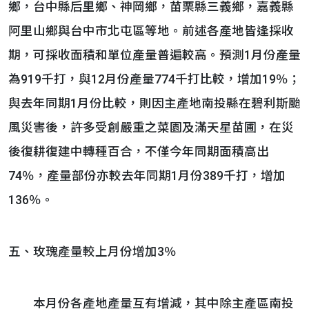
鄉，台中縣后里鄉、神岡鄉，苗栗縣三義鄉，嘉義縣
阿里山鄉與台中市北屯區等地。前述各產地皆逢採收
期，可採收面積和單位產量普遍較高。預測1月份產量
為919千打，與12月份產量774千打比較，增加19％；
與去年同期1月份比較，則因主產地南投縣在碧利斯颱
風災害後，許多受創嚴重之菜園及滿天星苗圃，在災
後復耕復建中轉種百合，不僅今年同期面積高出
74％，產量部份亦較去年同期1月份389千打，增加
136％。
五、玫瑰產量較上月份增加3％
本月份各產地產量互有增減，其中除主產區南投