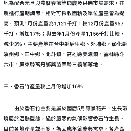
地為配合元旦與農曆春節等節慶及供應市場需求，花
農進行產期調節，相對可採收面積及單位產量皆為提
高。預測1月份產量為1,121千打，較12月份產量957
千打，增加17％；與去年1月份產量1,156千打比較，
減少3％，主要產地在台中縣后里鄉、外埔鄉，彰化縣
溪州鄉、田中鄉、北斗鎮，高雄縣美濃鎮，雲林縣斗
六市，屏東縣萬丹鄉與苗栗縣三義鄉等地。
三、香石竹產量較上月份增加16％
由於香石竹主要是屬於國曆5月應景花卉，生長環
境屬於溫熱型態，過於嚴寒的氣候影響香石竹生長。
目前各地產量並不多，為因應年節慶典需求，各產區