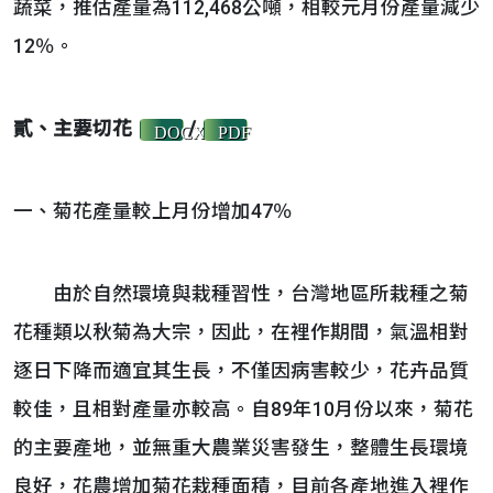
蔬菜，推估產量為112,468公噸，相較元月份產量減少
12％。
貳、主要切花
/
DOCX
PDF
一、菊花產量較上月份增加47％
由於自然環境與栽種習性，台灣地區所栽種之菊
花種類以秋菊為大宗，因此，在裡作期間，氣溫相對
逐日下降而適宜其生長，不僅因病害較少，花卉品質
較佳，且相對產量亦較高。自89年10月份以來，菊花
的主要產地，並無重大農業災害發生，整體生長環境
良好，花農增加菊花栽種面積，目前各產地進入裡作