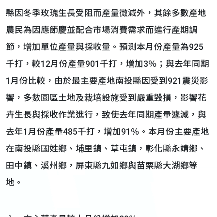
縣因冬季玫瑰生長受阻而產量微減外，其餘多數產地
農民為因應節慶並配合市場消費需求而進行產期調
節，增加單位產量與採收量。預測本月份產量為925
千打，較12月份產量901千打，增加3％；與去年同期
1月份比較，由於最主要產地南投縣因受到921震災影
響，多數園區土地及栽培設施受到嚴重毀損，影響花
卉生長與採收作業進行，致使去年同期產量遽減，與
去年1月份產量485千打，增加91％。本月份主要產地
在南投縣國姓鄉、埔里鎮、草屯鎮，彰化縣永靖鄉、
田中鎮、溪州鄉，屏東縣九如鄉與苗栗縣大湖鄉等
地。