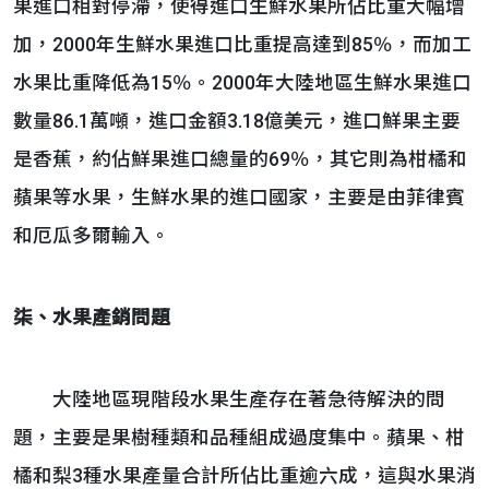
果進口相對停滯，使得進口生鮮水果所佔比重大幅增
加，2000年生鮮水果進口比重提高達到85％，而加工
水果比重降低為15％。2000年大陸地區生鮮水果進口
數量86.1萬噸，進口金額3.18億美元，進口鮮果主要
是香蕉，約佔鮮果進口總量的69％，其它則為柑橘和
蘋果等水果，生鮮水果的進口國家，主要是由菲律賓
和厄瓜多爾輸入。
柒、水果產銷問題
大陸地區現階段水果生產存在著急待解決的問
題，主要是果樹種類和品種組成過度集中。蘋果、柑
橘和梨3種水果產量合計所佔比重逾六成，這與水果消