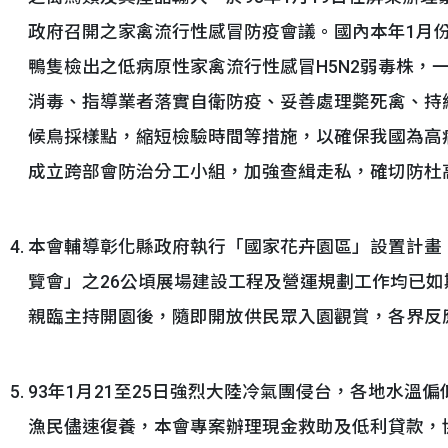
政府召開之家禽流行性感冒防疫會議。國內本年1月
鴨隻檢出之低病原性家禽流行性感冒H5N2弱毒株，
消毒、指導業者落實自衛防疫、妥善處理斃死禽、持
候鳥採樣點，縮短檢驗時間等措施，以確保我國為高
成立跨部會防治分工小組，加強查緝走私，確切防杜
本會輔導彰化縣政府執行「國家花卉園區」設置計畫
覽會」之26公頃展場建設工程及營運規劃工作均已如期
親臨主持開園後，隨即開放供民眾入園觀賞，各界反應
93年1月21至25日強烈大陸冷氣團侵台，各地水溫
漁民儘速復養，本會專案辦理現金救助及低利貸款，