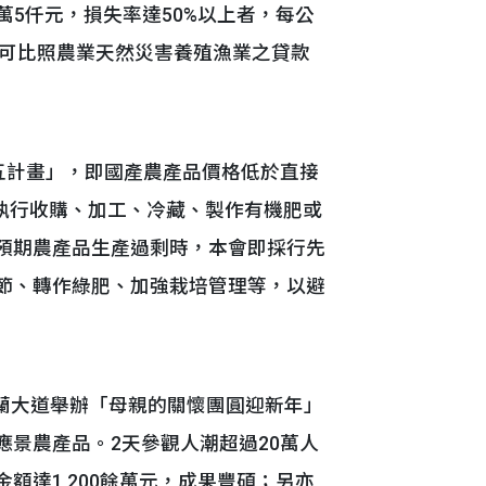
萬5仟元，損失率達50%以上者，每公
均可比照農業天然災害養殖漁業之貸款
五計畫」，即國產農產品價格低於直接
執行收購、加工、冷藏、製作有機肥或
預期農產品生產過剩時，本會即採行先
節、轉作綠肥、加強栽培管理等，以避
格蘭大道舉辦「母親的關懷團圓迎新年」
景農產品。2天參觀人潮超過20萬人
額達1,200餘萬元，成果豐碩；另亦