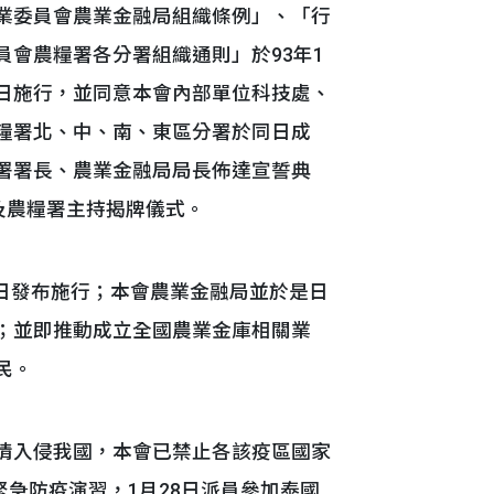
業委員會農業金融局組織條例」、「行
會農糧署各分署組織通則」於93年1
0日施行，並同意本會內部單位科技處、
糧署北、中、南、東區分署於同日成
署署長、農業金融局局長佈達宣誓典
及農糧署主持揭牌儀式。
同日發布施行；本會農業金融局並於是日
；並即推動成立全國農業金庫相關業
民。
情入侵我國，本會已禁止各該疫區國家
緊急防疫演習，1月28日派員參加泰國