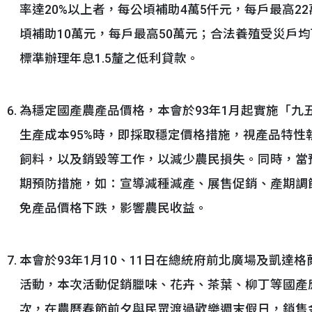
率達20%以上者，每公頃補助4萬5仟元，每戶最高22
頃補助10萬元，每戶最高50萬元；合法養殖受災戶
標準辦理年息1.5釐之低利貸款。
為穩定國產農產品價格，本會於93年1月起實施「九
生產成本95%時，即採取穩定價格措施，視產品特性
飼料，以及銷毀等工作，以減少農民損失。同時，當
期預防措施，如：宣導減種減產、展售促銷、產期調
免產品價格下跌，影響農民收益。
本會於93年1月10、11日在總統府前北廣場及凱達
活動，本次活動促銷臘味、花卉、茶葉、柳丁等國產應
次，在農曆春節前夕與民眾渡過歡樂週末假日，銷售金