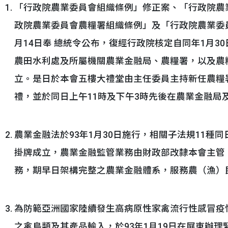
「行政院農業委員會組織條例」修正案、「行政院農
政院農業委員會農糧署組織條例」及「行政院農業委員
月14日奉 總統令公布，復經行政院核定自同年1月3
農田水利處及所屬機關農業金融局、農糧署，以及農
立。是日於本會五樓大禮堂由主任委員主持新任農糧
禮，並於同日上午11時及下午3時先後在農業金融局
農業金融法於93年1月30日施行，相關子法規11種
掛牌成立，農業金融監管業務由財政部改隸本會主管
務，期早日架構完整之農業金融體系，服務農（漁）
為防範亞洲國家陸續發生高病原性家禽流行性感冒疫
之禽鳥類及其產品輸入，於93年1月19日在屏東辦理