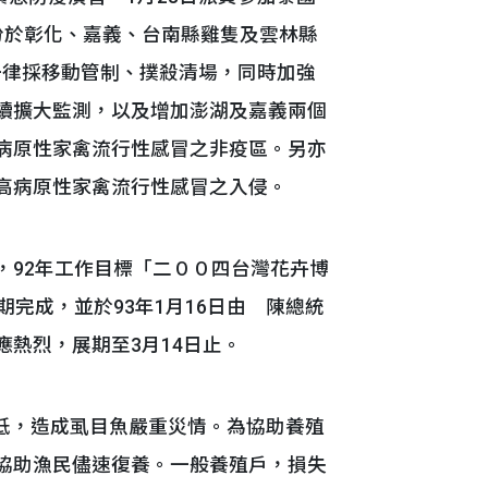
份於彰化、嘉義、台南縣雞隻及雲林縣
一律採移動管制、撲殺清場，同時加強
續擴大監測，以及增加澎湖及嘉義兩個
病原性家禽流行性感冒之非疫區。另亦
高病原性家禽流行性感冒之入侵。
，92年工作目標「二００四台灣花卉博
完成，並於93年1月16日由 陳總統
熱烈，展期至3月14日止。
偏低，造成虱目魚嚴重災情。為協助養殖
協助漁民儘速復養。一般養殖戶，損失