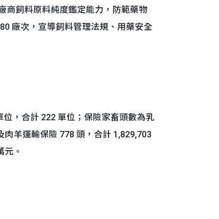
廠商飼料原料純度鑑定能力，防範藥物
80 廠次，宣導飼料管理法規、用藥安全
單位，合計 222 單位；保險家畜頭數為乳
頭及肉羊運輸保險 778 頭，合計 1,829,703
餘萬元。