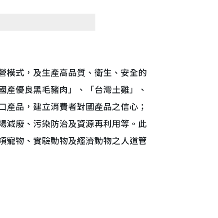
模式，及生產高品質、衛生、安全的
國產優良黑毛豬肉」、「台灣土雞」、
口產品，建立消費者對國產品之信心；
場減廢、污染防治及資源再利用等。此
項寵物、實驗動物及經濟動物之人道管