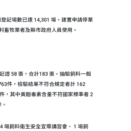
記場數已達 14,301 場。建置申請停業
利畜牧業者及縣市政府人員使用。
 58 張，合計183 張。抽驗飼料一般
763件，檢驗結果不符合規定者計 162
 件，其中黃麴毒素含量不符國家標準者 2
件。
 場飼料衛生安全宣導講習會、 1 場飼