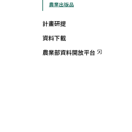
農業出版品
計畫研提
資料下載
農業部資料開放平台