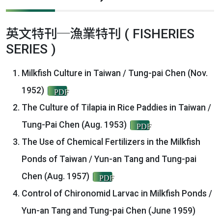
英文特刊─漁業特刊 ( FISHERIES
SERIES )
Milkfish Culture in Taiwan / Tung-pai Chen (Nov.
1952)
PDF
The Culture of Tilapia in Rice Paddies in Taiwan /
Tung-Pai Chen (Aug. 1953)
PDF
The Use of Chemical Fertilizers in the Milkfish
Ponds of Taiwan / Yun-an Tang and Tung-pai
Chen (Aug. 1957)
PDF
Control of Chironomid Larvac in Milkfish Ponds /
Yun-an Tang and Tung-pai Chen (June 1959)