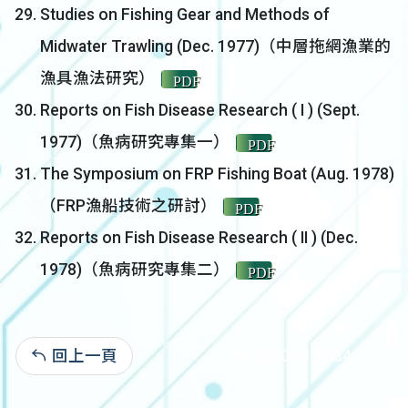
Studies on Fishing Gear and Methods of
Midwater Trawling (Dec. 1977)（中層拖網漁業的
漁具漁法研究）
PDF
Reports on Fish Disease Research ( I ) (Sept.
1977)（魚病研究專集一）
PDF
The Symposium on FRP Fishing Boat (Aug. 1978)
（FRP漁船技術之研討）
PDF
Reports on Fish Disease Research ( II ) (Dec.
1978)（魚病研究專集二）
PDF
回上一頁
94-03-01:13,934