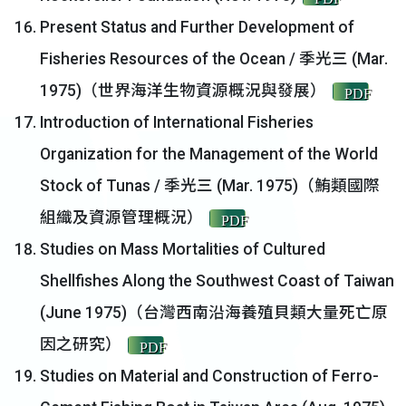
Present Status and Further Development of
Fisheries Resources of the Ocean / 季光三 (Mar.
1975)（世界海洋生物資源概況與發展）
PDF
Introduction of International Fisheries
Organization for the Management of the World
Stock of Tunas / 季光三 (Mar. 1975)（鮪類國際
組織及資源管理概況）
PDF
Studies on Mass Mortalities of Cultured
Shellfishes Along the Southwest Coast of Taiwan
(June 1975)（台灣西南沿海養殖貝類大量死亡原
因之研究）
PDF
Studies on Material and Construction of Ferro-