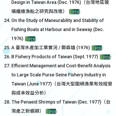
Design in Taiwan Area (Dec. 1976)（台灣地區玻
璃纖維漁船之研究與改進）
PDF
On the Study of Maneurability and Stability of
Fishing Boats at Harbour and in Seaway (Dec.
1976)
PDF
A 臺灣水產加工業實況 / 鄭森雄 (1976)
PDF
B Fishery Products of Taiwan (Sept. 1977)
PDF
Efficient Management and Cost-Benefit Analysis
to Large Scale Purse Seine Fishery Industry in
Taiwan (June 1977)（台灣大型圍網漁業有效經營
與成本效益分析）
The Penaeid Shrimps of Taiwan (Dec. 1977)（台
灣產之對蝦類）
PDF