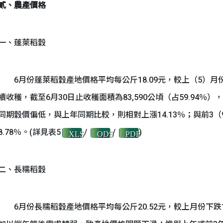
貳、農產價格
一、蓬萊稻穀
6月份蓬萊稻穀產地價格平均每公斤18.09元，較上（5）月份下
續收穫，截至6月30日止收穫面積為83,590公頃（占59.94
同期穀價偏低，與上年同期比較，則相對上漲14.13％；與前3（
8.78％。(詳見表5
/
/
)
XLS
ODS
PDF
二、長糯稻穀
6月份長糯稻穀產地價格平均每公斤20.52元，較上月份下跌1