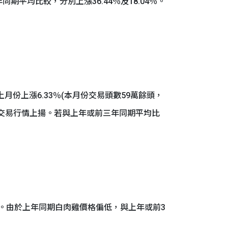
平均比較，分別上漲36.44％及18.04％。
月份上漲6.33％(本月份交易頭數59萬餘頭，
豬交易行情上揚。若與上年或前三年同期平均比
％。由於上年同期白肉雞價格偏低，與上年或前3