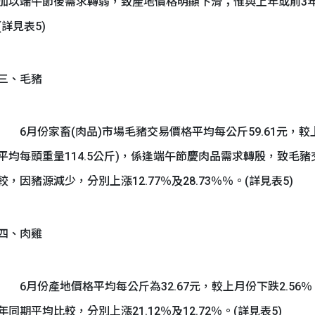
加以端午節後需求轉弱，致產地價格明顯下滑；惟與上年或前3年同期
(詳見表5)
三、毛豬
6月份家畜(肉品)市場毛豬交易價格平均每公斤59.61元，較上
平均每頭重量114.5公斤)，係逢端午節慶肉品需求轉殷，致毛
較，因豬源減少，分別上漲12.77％及28.73％％。(詳見表5)
四、肉雞
6月份產地價格平均每公斤為32.67元，較上月份下跌2.56
年同期平均比較，分別上漲21.12％及12.72％。(詳見表5)