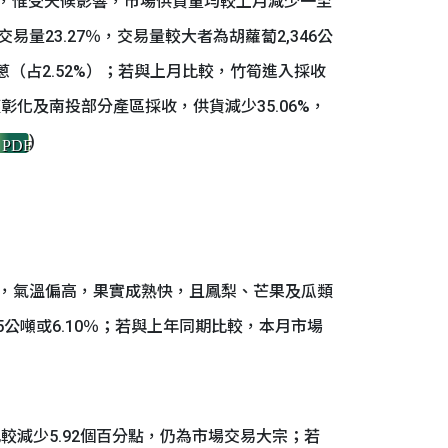
，惟受天候影響，市場供貨量均較上月減少一至
易量23.27％，交易量較大者為胡蘿蔔2,346公
青蔥（占2.52%）；若與上月比較，竹筍進入採收
彰化及南投部分產區採收，供貨減少35.06%，
)
PDF
後，氣溫偏高，果實成熟快，且鳳梨、芒果及瓜類
5公噸或6.10％；若與上年同期比較，本月市場
較減少5.92個百分點，仍為市場交易大宗；若