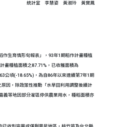
統計室 李慧姿 黃淑玲 黃寶鳳
稻作生育情形旬報表」，93年1期稻作計畫種植
佔計畫種植面積之87.71%，已收穫面積為
63公頃(-18.65%)，為自86年以來連續第7年1期
之原因，除政策性推動「水旱田利用調整後續計
嘉義等地因部分灌區停供農業用水，種稻面積亦
均已收割完畢或僅剩零星地區，桃竹苗及台北縣