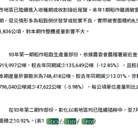
市地區已陸續進入收穫期或收割接近尾聲。本年1期稻作雖遇敏
期，受災情形多為稻穀倒伏發芽或稔實不良，實際被害面積約8,5
1,836公頃，對本期作整體產量影響不大。
93年第一期稻作稻穀生產量部份，依據農委會農糧署最近查估之
919,997公噸，較去年同期減少135,649公噸（-12.85%），且較
本期產量折算糙米為748,418公噸，較去年同期減少13.01%，
796,040公噸減少47,622公噸（-5.98%），每公頃單位產量
在93年第二期作部份，彰化以南地區均已陸續插秧中，至7月21
面積之10.92%。(表1
/
/
)
DOCX
ODT
PDF