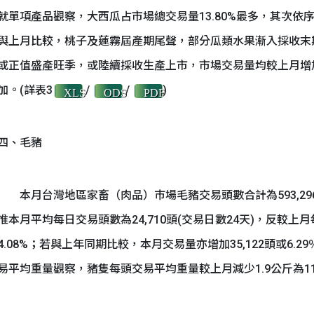
就單項產品觀察，大西瓜占市場總交易量13.80%最多，其次依序為
與上月比較，桃子及蓮霧屆產期尾聲，部分瓜類水果漸入採收末
或正值盛產旺季，或陸續採收生產上市，市場交易量均較上月增
加。(詳表3
/
/
)
XLS
ODS
PDF
四、毛豬
本月台灣地區家畜（肉品）巿場毛豬交易頭數合計為593,296頭
惟本月平均每日交易頭數為24,710頭(交易日數24天)，反較上月
4.08%；若與上年同期比較，本月交易量亦增加35,122頭或6.2
易平均重量觀察，豬隻每頭交易平均重量較上月減少1.9公斤為11