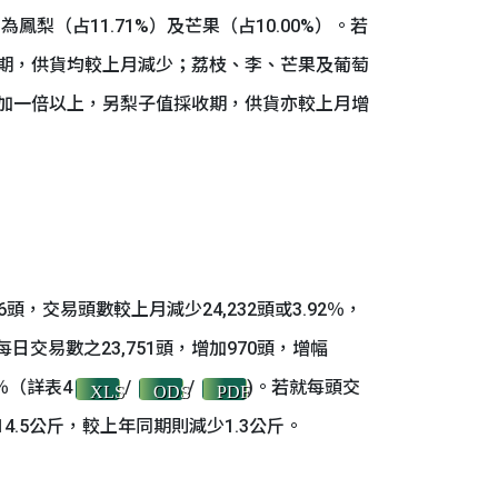
鳳梨（占11.71%）及芒果（占10.00%）。若
期，供貨均較上月減少；荔枝、李、芒果及葡萄
加一倍以上，另梨子值採收期，供貨亦較上月增
，交易頭數較上月減少24,232頭或3.92％，
每日交易數之23,751頭，增加970頭，增幅
9％（詳表4
/
/
)。若就每頭交
XLS
ODS
PDF
4.5公斤，較上年同期則減少1.3公斤。