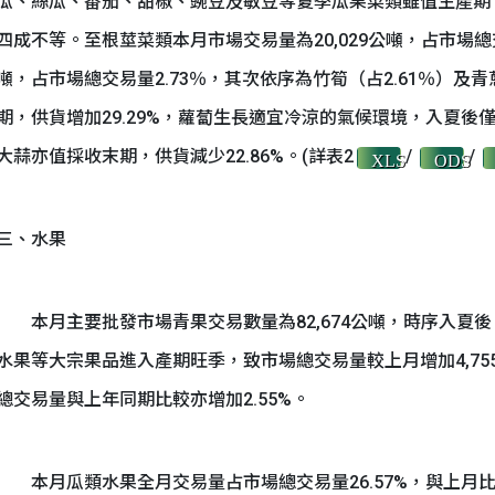
瓜、絲瓜、番茄、甜椒、豌豆及敏豆等夏季瓜果菜類雖值生產期
四成不等。至根莖菜類本月市場交易量為20,029公噸，占市場總交
噸，占市場總交易量2.73％，其次依序為竹筍（占2.61％）及
期，供貨增加29.29%，蘿蔔生長適宜冷涼的氣候環境，入夏後僅
大蒜亦值採收末期，供貨減少22.86%。(詳表2
/
/
XLS
ODS
三、水果
本月主要批發市場青果交易數量為82,674公噸，時序入夏
水果等大宗果品進入產期旺季，致市場總交易量較上月增加4,75
總交易量與上年同期比較亦增加2.55%。
本月瓜類水果全月交易量占市場總交易量26.57%，與上月比