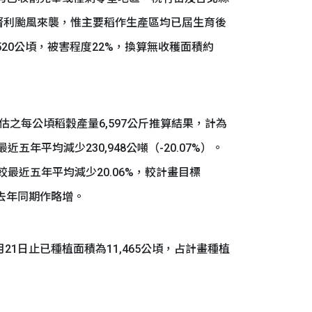
督利颱風來襲，惟主要稻作生產區均已屆生育後
20公頃，被害程度22%，換算無收穫面積約
每公頃稻穀產量6,597公斤推算結果，計為
最近五年平均減少230,948公噸（-20.07%）。
亦較最近五年平均減少20.06%，較計畫目標
則比去年同期作略增。
日止已種植面積為11,465公頃，占計畫種植