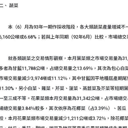
二、 蔬菜
本（6）月為93年一期作採收階段，各大類蔬菜產量增減不
6,160公噸或6.68%；若與上年同期（92年6月）比較，市場總交
就各類蔬菜之交易情形觀察，本月葉菜類之市場交易量為31,77
多者為甘藍11,788公噸，占總交易量之13.69％，其次為包心白菜
市場交易量減少3,974噸或11.12％，其中甘藍因平地種屆產
11.30%，另小白菜、蕹菜，芹菜、菠菜、萵苣菜及芥菜等短
一至三成不等。花果菜類本月交易量為31,342公噸，占市場總交易
場總交易量3.84％較多，其次依序為花椰菜（占3.39％）、苦瓜（
較，本月花果菜類市場交易量減少1,211公噸或3.72％，除