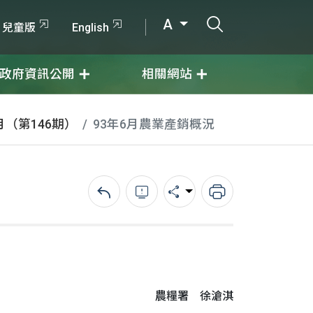
打開搜尋輸入
A
兒童版
English
政府資訊公開
相關網站
月（第146期）
93年6月農業產銷概況
回上一頁
錯誤回報
分享
列印
農糧署 徐滄淇