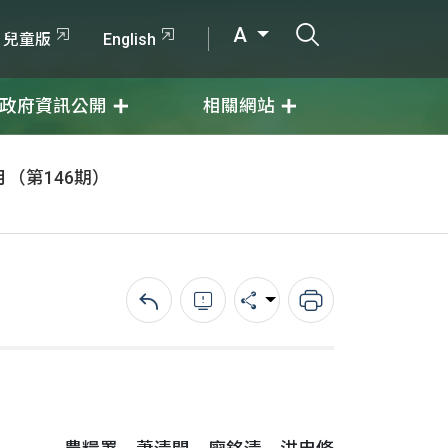
打開搜尋輸入
A
兒童版
English
政府資訊公開
相關網站
月（第146期）
回上一頁
錯誤回報
分享
列印