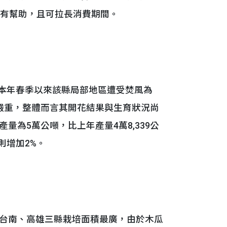
將有幫助，且可拉長消費期間。
本年春季以來該縣局部地區遭受焚風為
嚴重，整體而言其開花結果與生育狀況尚
為5萬公噸，比上年產量4萬8,339公
則增加2%。
台南、高雄三縣栽培面積最廣，由於木瓜