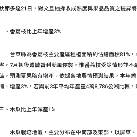
秋節多達21日，對文旦柚採收成熟度與果品品質之提昇
二、番荔枝比上年增產3%
台東縣為番荔枝主要產區種植面積約佔總面積81%，
害，7月初復遭敏督利颱風侵襲，惟番荔枝受災情形並不
佳，預測夏果略有增產。依據各地農情預測結果，本年總產量
噸，增產3%，若與前3年平均年產量4萬8,786公噸比較，
三、木瓜比上年減產1%
木瓜栽培地區，主要分布在中南部及東部，以屏東、