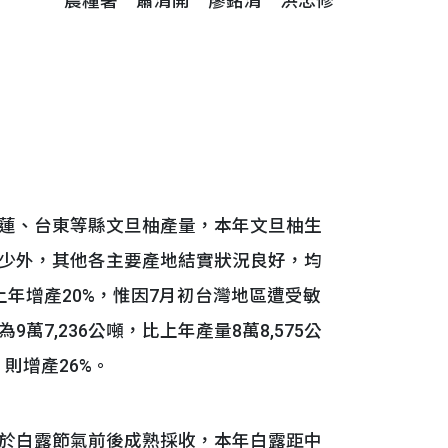
農糧署 蕭清開 廖銘清 洪忠修
蓮、台東等縣文旦柚產量，本年文旦柚生
少外，其他各主要產地結實狀況良好，均
年增產20%，惟因7月初台灣地區遭受敏
7,236公噸，比上年產量8萬8,575公
較，則增產26%。
於白露節氣前後成熟採收，本年白露距中