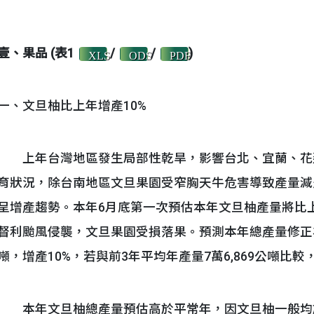
壹、果品 (表1
/
/
)
XLS
ODS
PDF
一、文旦柚比上年增產10%
上年台灣地區發生局部性乾旱，影響台北、宜蘭、花
育狀況，除台南地區文旦果園受窄胸天牛危害導致產量減
呈增產趨勢。本年6月底第一次預估本年文旦柚產量將比上
督利颱風侵襲，文旦果園受損落果。預測本年總產量修正為9萬
噸，增產10%，若與前3年平均年產量7萬6,869公噸比
本年文旦柚總產量預估高於平常年，因文旦柚一般均