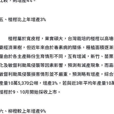
比較，則增產4%。
五、椪柑比上年增產3%
椪柑屬於寬皮柑，果實碩大，台灣栽培的椪柑以高墻
要經濟果樹，但近年來由於毒素病的關係，種植面積逐漸
量由於各主產縣份生育情形不同，互有增減，新竹、苗栗
化及敏督利颱風侵襲等因素影響，預測有減產現象，而嘉
敏督利颱風侵襲損害情形並不嚴重，預測略有增產，綜合預測
產量10萬5,370公噸，增產3%，若與近3年平均年產量10
椪柑於9、10月開始採收上市。
六、柳橙較上年增產9%