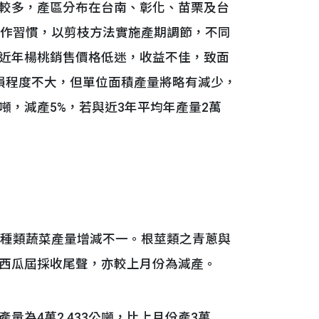
較多，產區分布在台南、彰化、苗栗及台
耕作習慣，以剪枝方法實施產期調節，不同
近年楊桃銷售價格低迷，收益不佳，致面
損程度不大，但單位面積產量將略有減少，
7公噸，減產5%，若與近3年平均年產量2萬
種類蔬菜產量增減不一。根莖類之青蔥與
西瓜屆採收尾聲，亦較上月份為減產。
為4萬2,433公噸，比上月份產3萬