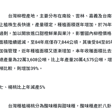
台灣柳橙產地，主要分布在南投、雲林、嘉義及台南
上植株生長快速，產量穩定，種植面積逐年增加，於76年達
過剩，加以開放進口甜橙鮮果與果汁，影響國內柳橙價格
面積陸續遞減，至84年底僅存7,844公頃，其後受84至
加強管理，近年種植面積又逐漸增加，本年收穫面積比去
總產量為22萬3,608公噸，比上年產量20萬4,575公噸，
噸比較，則增加39%。
七、楊桃比上年減產5%
台灣種植楊桃分為酸味種與甜味種，酸味種產於八卦