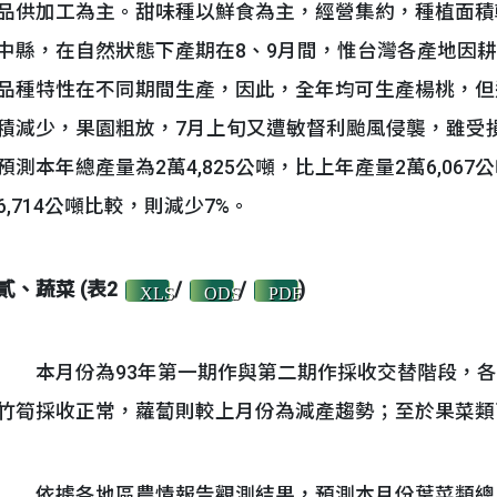
品供加工為主。甜味種以鮮食為主，經營集約，種植面積
中縣，在自然狀態下產期在8、9月間，惟台灣各產地因
品種特性在不同期間生產，因此，全年均可生產楊桃，但
積減少，果園粗放，7月上旬又遭敏督利颱風侵襲，雖受
預測本年總產量為2萬4,825公噸，比上年產量2萬6,06
6,714公噸比較，則減少7%。
貳、蔬菜 (表2
/
/
)
XLS
ODS
PDF
本月份為93年第一期作與第二期作採收交替階段，各
竹筍採收正常，蘿蔔則較上月份為減產趨勢；至於果菜類
依據各地區農情報告觀測結果，預測本月份葉菜類總產量