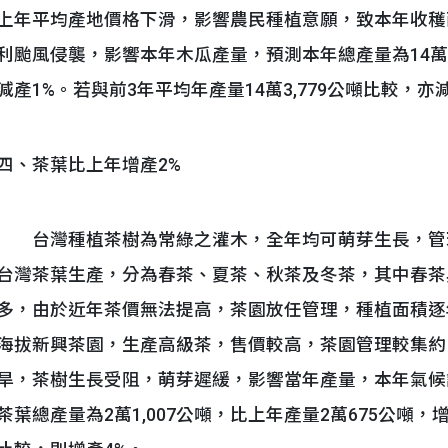
上年平均產地價格下滑，影響農民種植意願，致本年收穫
利颱風侵襲，影響本年木瓜產量，預測本年總產量為14萬2,5
減產1%。若與前3年平均年產量14萬3,779公噸比較，亦
四、茶葉比上年增產2%
台灣種植茶樹為常綠之灌木，全年均可萌芽生長，管
台灣茶葉生產，分為春茶、夏茶、秋茶及冬茶，其中春茶
多，由於近年茶價無法提高，茶園放任管理，種植面積逐
海拔新興茶園，生產高級茶，售價較高，茶園管理較集約
旱，茶樹生長受阻，萌芽遲緩，影響當年產量，本年氣候
茶葉總產量為2萬1,007公噸，比上年產量2萬675公噸，