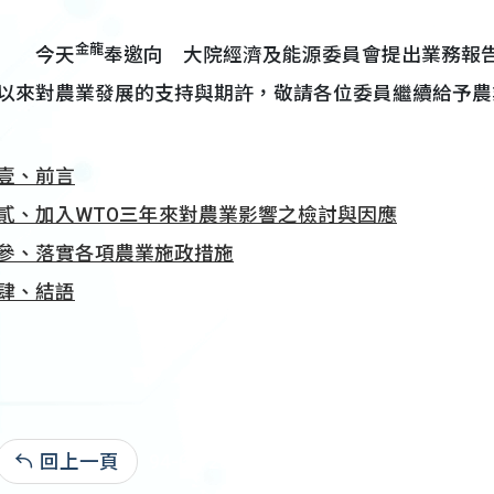
金龍
今天
奉邀向 大院經濟及能源委員會提出業務報
以來對農業發展的支持與期許，敬請各位委員繼續給予農
壹、前言
貳、加入WTO三年來對農業影響之檢討與因應
參、落實各項農業施政措施
肆、結語
回上一頁
94-09-28:21,525