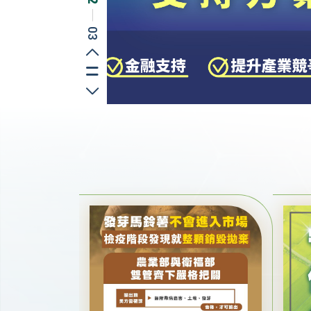
─
03
上一則
切換播放/暫停
下一則