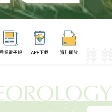
上
鞏固辛苦經營多年的成
洲
果，並持續拓展美國市
場，農業部於4月提出3大
提
面向共6大措施的支持方
多
案，內容包含從生產到外
銷的一系列協助...
農業電子報
APP下載
資料開放