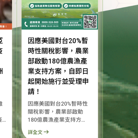
亞
因應美國對台20%暫
疫
時性關稅影響，農業
部啟動180億農漁產
洲
業支持方案，自即日
起開始施行並受理申
請！
唯
因應美國對台20%暫時性
關稅影響，農業部啟動
臺
180億農漁產業支持方
非
案，自即日起開始施行並
詳全文
受理申請！ 為了協助產業