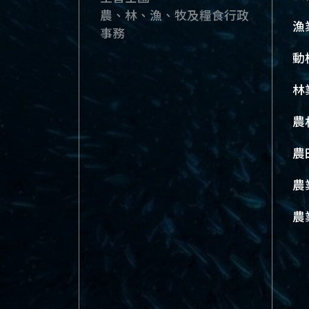
農、林、漁、牧及糧食行政
漁
事務
動
林
農
農
農
農