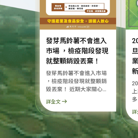
發芽馬鈴薯不會進入
2
市場 ，檢疫階段發現
就整顆銷毀丟棄！
發芽馬鈴薯不會進入市場
，檢疫階段發現就整顆銷
2
毀丟棄！ 近期大家關心的
上
美國加工用馬鈴薯輸入規
多
詳全文
定，要跟大家說明：政府
知！ 明天就是
詳
沒有允許有毒馬鈴薯進
謝
口，且從輸出前、邊境管
的
理到市場，都有層層把
部
關，絕對不會讓不合格、