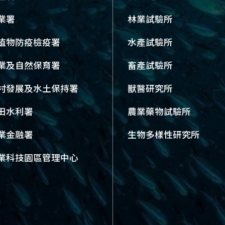
業署
林業試驗所
植物防疫檢疫署
水產試驗所
業及自然保育署
畜產試驗所
村發展及水土保持署
獸醫研究所
田水利署
農業藥物試驗所
業金融署
生物多樣性研究所
業科技園區管理中心