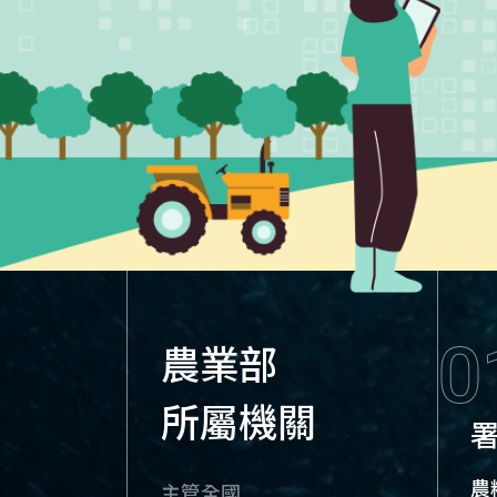
0
農業部
所屬機關
農
主管全國