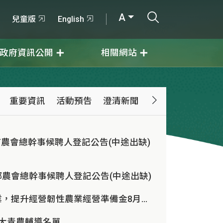
打開搜尋輸入
A
兒童版
English
政府資訊公開
相關網站
重要資訊
活動預告
澄清新聞
農會總幹事候聘人登記公告(中途出缺)
農會總幹事候聘人登記公告(中途出缺)
安心投入農業，提升經營韌性農業經營準備金8月17日開放申請
百大青農輔導名單