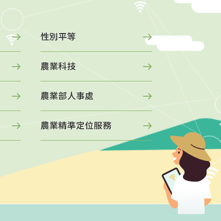
性別平等
進口馬鈴
農業科技
農業部人事處
立即前往 -
發芽馬鈴薯不會進入
農業精準定位服務
疫階段發現就整顆銷