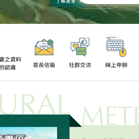
了解更多
，守護農業產業、照顧
物衛生組織在官方網頁
漁民朋友，讓台灣農業
正式宣布，台灣重回非
持續進步！ 接下來...
豬瘟非疫國行列！ 今年2
月21日農業部向WOAH
交申請後，只過了1個
月...
要之資料
首長信箱
社群交流
線上申辦
的認識