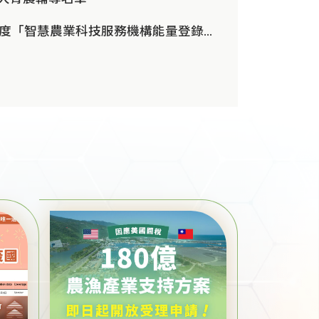
農業部115年度「智慧農業科技服務機構能量登錄」即日起開放申請，歡迎欲加入智慧農業行列之業者踴躍參與(第1批次4月30日...