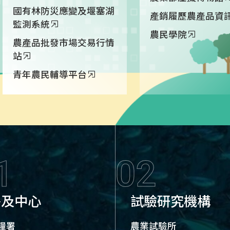
國有林防災應變及堰塞湖
產銷履歷農產品資
監測系統
農民學院
農產品批發市場交易行情
站
青年農民輔導平台
1
02
署及中心
試驗研究機構
糧署
農業試驗所