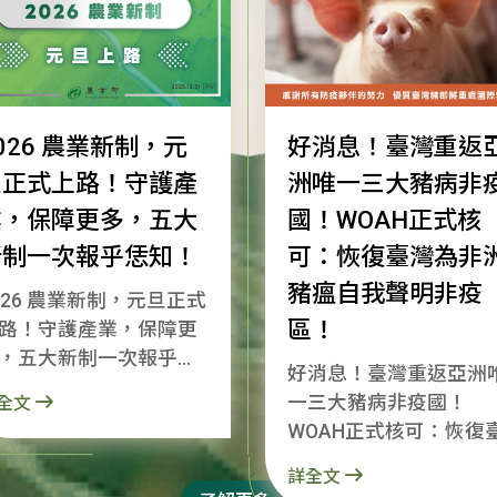
026 農業新制，元
好消息！臺灣重返
旦正式上路！守護產
洲唯一三大豬病非
業，保障更多，五大
國！WOAH正式核
新制一次報乎恁知！
可：恢復臺灣為非
豬瘟自我聲明非疫
026 農業新制，元旦正式
區！
路！守護產業，保障更
，五大新制一次報乎恁
好消息！臺灣重返亞洲
2026了！感
一三大豬病非疫國！
全文
所有農漁民朋友在一年
WOAH正式核可：恢復
努力。新的一年，農業
灣為非洲豬瘟自我聲明
會持續跟大家站在一
詳全文
疫區！ 就是今天，世界動