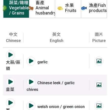
蔬菜/雜糧
畜產
水果
漁產Fish
Vegetables
Animal
Fruits
products
/ Grains
husbandry
中文
英文
圖片
Chinese
English
Picture
語音撥放詞彙 大蒜/蒜頭
語音撥放詞彙 大蒜/蒜頭
garlic
大蒜/蒜
大蒜
頭
語音撥放詞彙 韭菜
語音撥放詞彙 韭菜
Chinese leek / garlic
韭菜
韭菜
chives
語音撥放詞彙 蔥
語音撥放詞彙 蔥
welsh onion / green onion
蔥圖