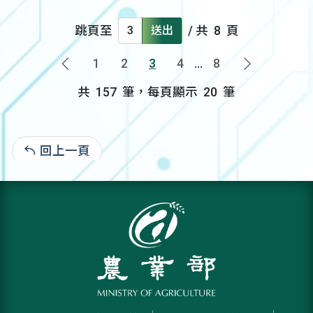
跳頁至
送出
/ 共
8
頁
1
2
3
4
...
8
上一頁
下一頁
共
157
筆，每頁顯示
20
筆
回上一頁
: