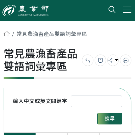
打開搜
小版
農業部
首頁
常見農漁畜產品雙語詞彙專區
常見農漁畜產品
雙語詞彙專區
回上一頁
錯誤回報
分享
列
輸入中文或英文關鍵字
搜尋